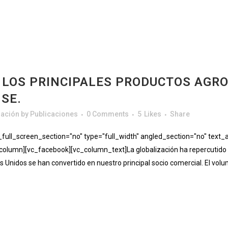
 LOS PRINCIPALES PRODUCTOS AGR
SE.
gación
by
Publicaciones
0 Comments
5
Likes
Share
ll_screen_section="no" type="full_width" angled_section="no" text_al
lumn][vc_facebook][vc_column_text]La globalización ha repercutido 
s Unidos se han convertido en nuestro principal socio comercial. El vol