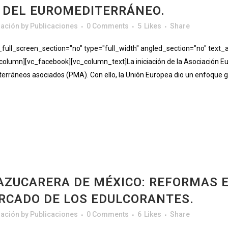
S DEL EUROMEDITERRÁNEO.
gación
by
Publicaciones
0 Comments
5
Likes
Share
ll_screen_section="no" type="full_width" angled_section="no" text_al
lumn][vc_facebook][vc_column_text]La iniciación de la Asociación E
erráneos asociados (PMA). Con ello, la Unión Europea dio un enfoque glo
AZUCARERA DE MÉXICO: REFORMAS 
RCADO DE LOS EDULCORANTES.
gación
by
Publicaciones
0 Comments
6
Likes
Share