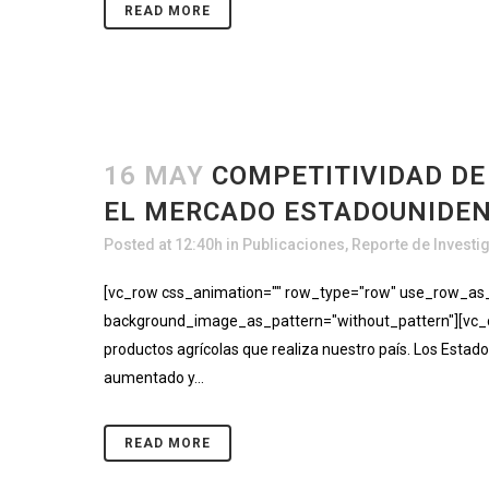
READ MORE
16 MAY
COMPETITIVIDAD DE
EL MERCADO ESTADOUNIDEN
Posted at 12:40h
in
Publicaciones
,
Reporte de Investi
[vc_row css_animation="" row_type="row" use_row_as_fu
background_image_as_pattern="without_pattern"][vc_co
productos agrícolas que realiza nuestro país. Los Estado
aumentado y...
READ MORE