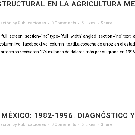
STRUCTURAL EN LA AGRICULTURA ME
gación
by
Publicaciones
0 Comments
5
Likes
Share
ll_screen_section="no" type="full_width" angled_section="no" text_al
lumn][vc_facebook][vc_column_text]La cosecha de arroz en el estado 
rroceros recibieron 174 millones de dólares más por su grano en 1996. E
 MÉXICO: 1982-1996. DIAGNÓSTICO 
gación
by
Publicaciones
0 Comments
5
Likes
Share