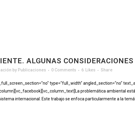
IENTE. ALGUNAS CONSIDERACIONES 
gación
by
Publicaciones
0 Comments
6
Likes
Share
ll_screen_section="no" type="full_width" angled_section="no" text_al
olumn][vc_facebook][vc_column_text]La problemática ambiental está
 sistema internacional. Este trabajo se enfoca particularmente a la temát