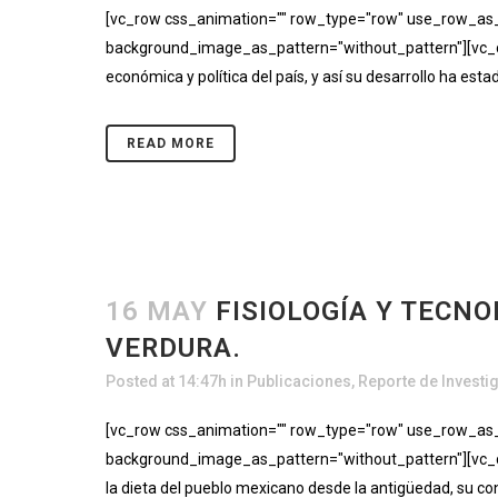
[vc_row css_animation="" row_type="row" use_row_as_fu
background_image_as_pattern="without_pattern"][vc_co
económica y política del país, y así su desarrollo ha est
READ MORE
16 MAY
FISIOLOGÍA Y TECN
VERDURA.
Posted at 14:47h
in
Publicaciones
,
Reporte de Investi
[vc_row css_animation="" row_type="row" use_row_as_fu
background_image_as_pattern="without_pattern"][vc_col
la dieta del pueblo mexicano desde la antigüedad, su co