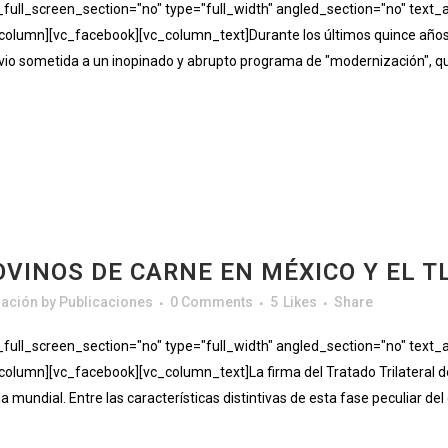
ll_screen_section="no" type="full_width" angled_section="no" text_al
lumn][vc_facebook][vc_column_text]Durante los últimos quince años, 
io sometida a un inopinado y abrupto programa de "modernización", que 
VINOS DE CARNE EN MÉXICO Y EL TL
gación
by
Publicaciones
0 Comments
5
Likes
Share
ll_screen_section="no" type="full_width" angled_section="no" text_al
umn][vc_facebook][vc_column_text]La firma del Tratado Trilateral de 
 mundial. Entre las características distintivas de esta fase peculiar del 