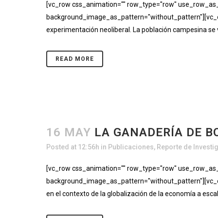
[vc_row css_animation="" row_type="row" use_row_as_fu
background_image_as_pattern="without_pattern"][vc_co
experimentación neoliberal. La población campesina se v
READ MORE
16 MAY
LA GANADERÍA DE BO
Posted at 12:56h
in
Publicaciones
,
Reporte de Investi
[vc_row css_animation="" row_type="row" use_row_as_fu
background_image_as_pattern="without_pattern"][vc_col
en el contexto de la globalización de la economía a escala