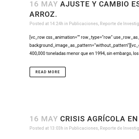
16 MAY
AJUSTE Y CAMBIO E
ARROZ.
Posted at 14:24h
in
Publicaciones
,
Reporte de Investi
[vc_row css_animation="" row_type="row" use_row_as_fu
background_image_as_pattern="without_pattern"][vc_co
400,000 toneladas menor que en 1994, sin embargo, los a
READ MORE
16 MAY
CRISIS AGRÍCOLA EN
Posted at 13:03h
in
Publicaciones
,
Reporte de Investi