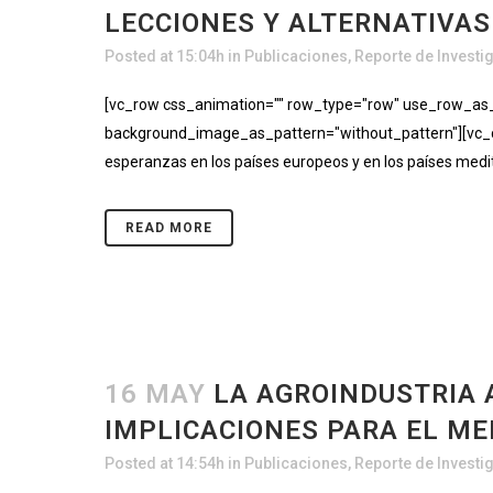
LECCIONES Y ALTERNATIVA
Posted at 15:04h
in
Publicaciones
,
Reporte de Investi
[vc_row css_animation="" row_type="row" use_row_as_fu
background_image_as_pattern="without_pattern"][vc_co
esperanzas en los países europeos y en los países medit
READ MORE
16 MAY
LA AGROINDUSTRIA 
IMPLICACIONES PARA EL ME
Posted at 14:54h
in
Publicaciones
,
Reporte de Investi