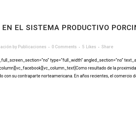
 EN EL SISTEMA PRODUCTIVO PORCI
gación
by
Publicaciones
0 Comments
5
Likes
Share
ll_screen_section="no" type="full_width" angled_section="no" text_al
umn][vc_facebook][vc_column_text]Como resultado de la proximidad geo
 con su contraparte norteamericana. En años recientes, el comercio de 