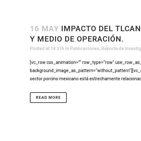
16 MAY
IMPACTO DEL TLCAN
Y MEDIO DE OPERACIÓN.
Posted at 14:31h
in
Publicaciones
,
Reporte de Investi
[vc_row css_animation="" row_type="row" use_row_as_fu
background_image_as_pattern="without_pattern"][vc_col
sector porcino mexicano está estrechamente relacionado
READ MORE