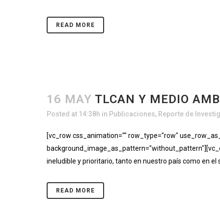
READ MORE
16 MAY
TLCAN Y MEDIO AMB
Posted at 14:38h
in
Publicaciones
,
Reporte de Investi
[vc_row css_animation="" row_type="row" use_row_as_fu
background_image_as_pattern="without_pattern"][vc_c
ineludible y prioritario, tanto en nuestro país como en el
READ MORE