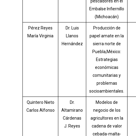
pescadores en el
Embalse Infiernillo
(Michoacán)
Pérez Reyes
Dr. Luis
Producción de
María Virginia
Llanos
papel amate en la
Hernández
sierra norte de
Puebla,México:
Estrategias
económicas
comunitarias y
problemas
socioambientales.
Quintero Nieto
Dr.
Modelos de
Carlos Alfonso
Altamirano
negocio de los
Cárdenas
agricultores en la
J. Reyes
cadena de valor
cebada-malta-