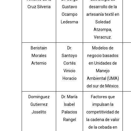
Cruz Silveria
Gustavo
desarrollo de la
Ocampo
artesanía textil en
Ledesma
Soledad
Atzompa,
Veracruz.
Beristain
Dr.
Modelos de
Morales
Santoyo
negocio basados
Artemio
Cortés
en Unidades de
Vinicio
Manejo
Horacio
Ambiental (UMA)
del sur de México.
Dominguez
Dr. María
Factores que
Gutierrez
Isabel
impulsan la
Joselito
Palacios
competitividad de
Rangel
la cadena de valor
de la cebada en