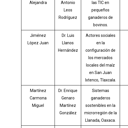
Alejandra
Antonio
las TIC en
Leos
pequeños
Rodríguez
ganaderos de
bovinos.
Jiménez
Dr. Luis
Actores sociales
López Juan
Llanos
en la
Hernández
configuración de
los mercados
locales del maíz
en San Juan
Ixtenco, Tlaxcala.
Martínez
Dr. Enrique
Sistemas
Carmona
Genaro
ganaderos
Miguel
Martínez
sostenibles en la
González
microrregión de la
Llanada, Oaxaca.