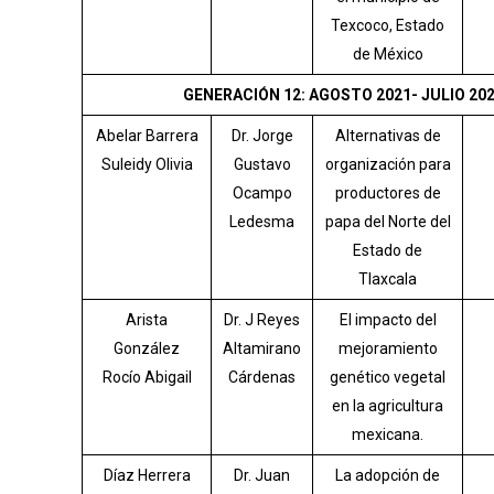
Texcoco, Estado
de México
GENERACIÓN 12: AGOSTO 2021- JULIO 20
Abelar Barrera
Dr. Jorge
Alternativas de
Suleidy Olivia
Gustavo
organización para
Ocampo
productores de
Ledesma
papa del Norte del
Estado de
Tlaxcala
Arista
Dr. J Reyes
El impacto del
González
Altamirano
mejoramiento
Rocío Abigail
Cárdenas
genético vegetal
en la agricultura
mexicana.
Díaz Herrera
Dr. Juan
La adopción de