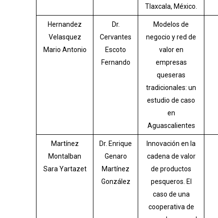
Tlaxcala, México.
Hernandez
Dr.
Modelos de
Velasquez
Cervantes
negocio y red de
Mario Antonio
Escoto
valor en
Fernando
empresas
queseras
tradicionales: un
estudio de caso
en
Aguascalientes
Martínez
Dr. Enrique
Innovación en la
Montalban
Genaro
cadena de valor
Sara Yartazet
Martínez
de productos
González
pesqueros. El
caso de una
cooperativa de