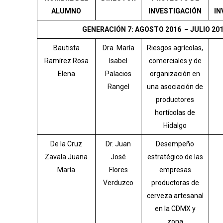
ALUMNO
INVESTIGACIÓN
IN
GENERACIÓN 7: AGOSTO 2016 – JULIO 20
Bautista
Dra. María
Riesgos agrícolas,
Ramírez Rosa
Isabel
comerciales y de
Elena
Palacios
organización en
Rangel
una asociación de
productores
hortícolas de
Hidalgo
De la Cruz
Dr. Juan
Desempeño
Zavala Juana
José
estratégico de las
María
Flores
empresas
Verduzco
productoras de
cerveza artesanal
en la CDMX y
zona