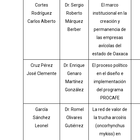
Cortes
Dr. Sergio
El marco
Rodríguez
Roberto
institucional en la
Carlos Alberto
Márquez
creación y
Berber
permanencia de
las empresas
avícolas del
estado de Oaxaca
Cruz Pérez
Dr. Enrique
El proceso político
José Clemente
Genaro
en el diseño e
Martínez
implementación
González
del programa
PROCAFE
García
Dr. Romel
La red de valor de
Sánchez
Olivares
la trucha arcoíris
Leonel
Gutiérrez
(oncorhynchus
mykiss) en