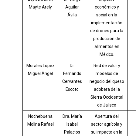
Mayte Arely
Aguilar
económico y
Ávila
social en la
implementación
de drones para la
producción de
alimentos en
México.
Morales López
Dr.
Red de valor y
Miguel Ángel
Fernando
modelos de
Cervantes
negocio del queso
Escoto
adobera de la
Sierra Occidental
de Jalisco
Nochebuena
Dra. María
Apertura del
Molina Rafael
Isabel
sector agrícola y
Palacios
su impacto en la