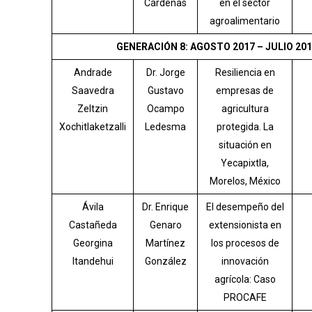
Cárdenas
en el sector
agroalimentario
GENERACIÓN 8: AGOSTO 2017 – JULIO 201
Andrade
Dr. Jorge
Resiliencia en
Saavedra
Gustavo
empresas de
Zeltzin
Ocampo
agricultura
Xochitlaketzalli
Ledesma
protegida. La
situación en
Yecapixtla,
Morelos, México
Ávila
Dr. Enrique
El desempeño del
Castañeda
Genaro
extensionista en
Georgina
Martínez
los procesos de
Itandehui
González
innovación
agrícola: Caso
PROCAFE