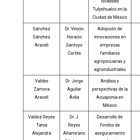
localidad
Tulyehualco en la
Ciudad de México
Sánchez
Dr. Vinicio
Adopción de
Sánchez
Horacio
innovaciones en
Araceli
Santoyo
empresas
Cortés
familiares
agropecuarias y
agroindustriales
Valdes
Dr. Jorge
Análisis y
Zamora
Aguilar
perspectivas de la
Araceli
Ávila
Acuaponia en
México
Valdez Reyes
Dr. J.
Desarrollo de
Tania
Reyes
fondos de
Alejandra
Altamirano
aseguramiento