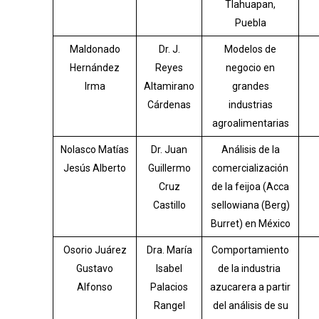
Tlahuapan,
Puebla
Maldonado
Dr. J.
Modelos de
Hernández
Reyes
negocio en
Irma
Altamirano
grandes
Cárdenas
industrias
agroalimentarias
Nolasco Matías
Dr. Juan
Análisis de la
Jesús Alberto
Guillermo
comercialización
Cruz
de la feijoa (Acca
Castillo
sellowiana (Berg)
Burret) en México
Osorio Juárez
Dra. María
Comportamiento
Gustavo
Isabel
de la industria
Alfonso
Palacios
azucarera a partir
Rangel
del análisis de su