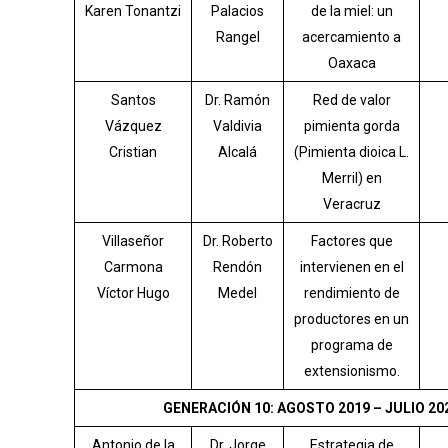
Karen Tonantzi
Palacios
de la miel: un
Rangel
acercamiento a
Oaxaca
Santos
Dr. Ramón
Red de valor
Vázquez
Valdivia
pimienta gorda
Cristian
Alcalá
(Pimienta dioica L.
Merril) en
Veracruz
Villaseñor
Dr. Roberto
Factores que
Carmona
Rendón
intervienen en el
Víctor Hugo
Medel
rendimiento de
productores en un
programa de
extensionismo.
GENERACIÓN 10: AGOSTO 2019 – JULIO 20
Antonio de la
Dr. Jorge
Estrategia de