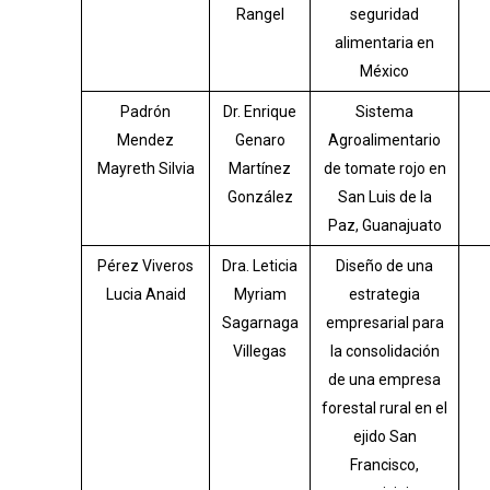
Rangel
seguridad
alimentaria en
México
Padrón
Dr. Enrique
Sistema
Mendez
Genaro
Agroalimentario
Mayreth Silvia
Martínez
de tomate rojo en
González
San Luis de la
Paz, Guanajuato
Pérez Viveros
Dra. Leticia
Diseño de una
Lucia Anaid
Myriam
estrategia
Sagarnaga
empresarial para
Villegas
la consolidación
de una empresa
forestal rural en el
ejido San
Francisco,