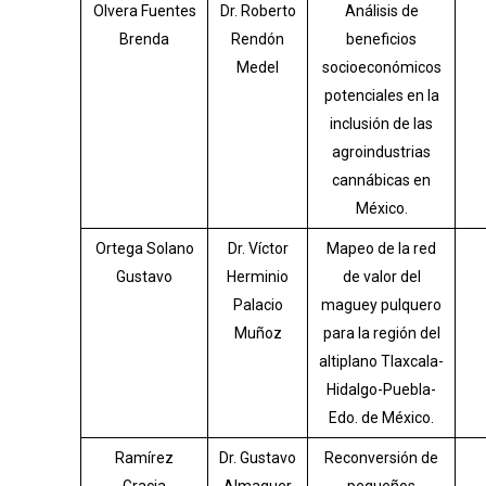
Olvera Fuentes
Dr. Roberto
Análisis de
Brenda
Rendón
beneficios
Medel
socioeconómicos
potenciales en la
inclusión de las
agroindustrias
cannábicas en
México.
Ortega Solano
Dr. Víctor
Mapeo de la red
Gustavo
Herminio
de valor del
Palacio
maguey pulquero
Muñoz
para la región del
altiplano Tlaxcala-
Hidalgo-Puebla-
Edo. de México.
Ramírez
Dr. Gustavo
Reconversión de
Gracia
Almaguer
pequeños