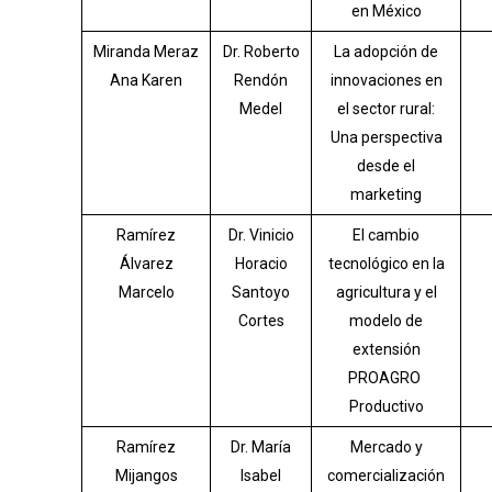
en México
Miranda Meraz
Dr. Roberto
La adopción de
Ana Karen
Rendón
innovaciones en
Medel
el sector rural:
Una perspectiva
desde el
marketing
Ramírez
Dr. Vinicio
El cambio
Álvarez
Horacio
tecnológico en la
Marcelo
Santoyo
agricultura y el
Cortes
modelo de
extensión
PROAGRO
Productivo
Ramírez
Dr. María
Mercado y
Mijangos
Isabel
comercialización