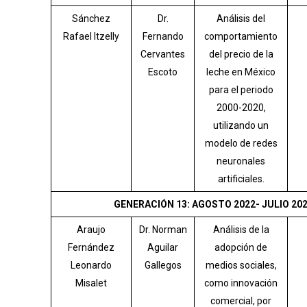
Sánchez
Dr.
Análisis del
Rafael Itzelly
Fernando
comportamiento
Cervantes
del precio de la
Escoto
leche en México
para el periodo
2000-2020,
utilizando un
modelo de redes
neuronales
artificiales.
GENERACIÓN 13: AGOSTO 2022- JULIO 20
Araujo
Dr. Norman
Análisis de la
Fernández
Aguilar
adopción de
Leonardo
Gallegos
medios sociales,
Misalet
como innovación
comercial, por