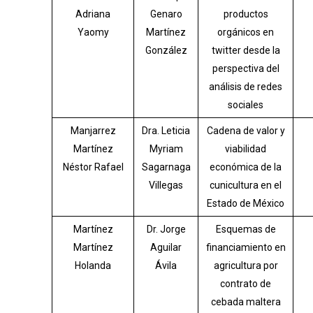
Adriana
Genaro
productos
Yaomy
Martínez
orgánicos en
González
twitter desde la
perspectiva del
análisis de redes
sociales
Manjarrez
Dra. Leticia
Cadena de valor y
Martínez
Myriam
viabilidad
Néstor Rafael
Sagarnaga
económica de la
Villegas
cunicultura en el
Estado de México
Martínez
Dr. Jorge
Esquemas de
Martínez
Aguilar
financiamiento en
Holanda
Ávila
agricultura por
contrato de
cebada maltera