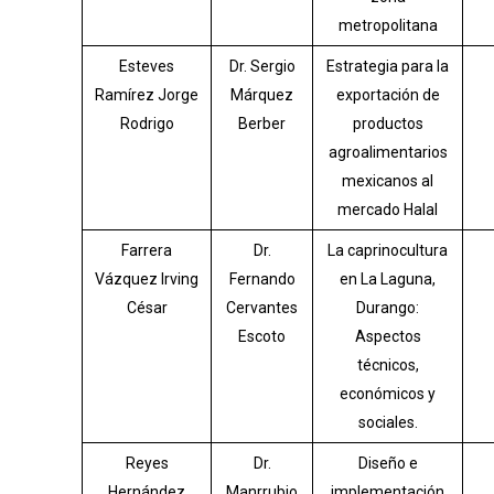
metropolitana
Esteves
Dr. Sergio
Estrategia para la
Ramírez Jorge
Márquez
exportación de
Rodrigo
Berber
productos
agroalimentarios
mexicanos al
mercado Halal
Farrera
Dr.
La caprinocultura
Vázquez Irving
Fernando
en La Laguna,
César
Cervantes
Durango:
Escoto
Aspectos
técnicos,
económicos y
sociales.
Reyes
Dr.
Diseño e
Hernández
Manrrubio
implementación