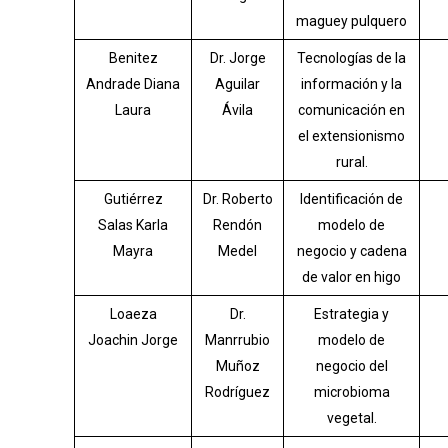
maguey pulquero
Benitez
Dr. Jorge
Tecnologías de la
Andrade Diana
Aguilar
información y la
Laura
Ávila
comunicación en
el extensionismo
rural.
Gutiérrez
Dr. Roberto
Identificación de
Salas Karla
Rendón
modelo de
Mayra
Medel
negocio y cadena
de valor en higo
Loaeza
Dr.
Estrategia y
Joachin Jorge
Manrrubio
modelo de
Muñoz
negocio del
Rodríguez
microbioma
vegetal.