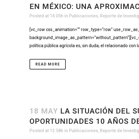
EN MÉXICO: UNA APROXIMAC
Posted at 14:05h
in
Publicaciones
,
Reporte de Investi
[vc_row css_animation="" row_type="row" use_row_as_fu
background_image_as_pattern="without_pattern"][vc_c
política pública agrícola es, sin duda, el relacionado co
READ MORE
18 MAY
LA SITUACIÓN DEL 
OPORTUNIDADES 10 AÑOS D
Posted at 13:58h
in
Publicaciones
,
Reporte de Investi