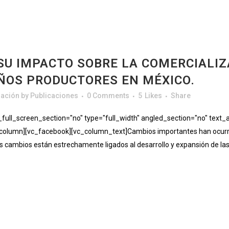
U IMPACTO SOBRE LA COMERCIALIZ
ÑOS PRODUCTORES EN MÉXICO.
gación
by
Publicaciones
0 Comments
5
Likes
Share
ll_screen_section="no" type="full_width" angled_section="no" text_al
lumn][vc_facebook][vc_column_text]Cambios importantes han ocurrido
cambios están estrechamente ligados al desarrollo y expansión de las ti