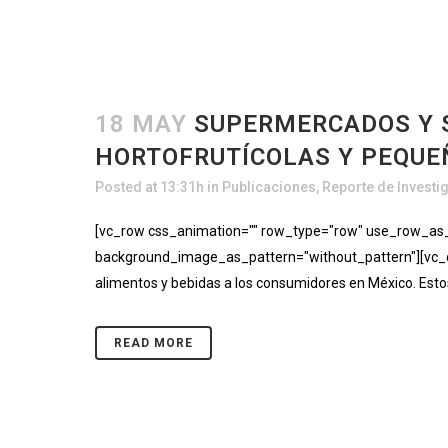
18 MAY
SUPERMERCADOS Y S
HORTOFRUTÍCOLAS Y PEQUE
Posted at 13:31h
in
Publicaciones
,
Reporte de Investi
[vc_row css_animation="" row_type="row" use_row_as_fu
background_image_as_pattern="without_pattern"][vc_co
alimentos y bebidas a los consumidores en México. Estos 
READ MORE