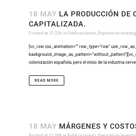
18 MAY
LA PRODUCCIÓN DE 
CAPITALIZADA.
Posted at 13:23h
in
Publicaciones
,
Reporte de Investi
[vc_row css_animation="" row_type="row" use_row_as_fu
background_image_as_pattern="without_pattern"][vc_c
colonización española, pero el inicio de la industria ce
READ MORE
18 MAY
MÁRGENES Y COSTOS
Posted at 12:00h
in
Publicaciones
,
Reporte de Investi