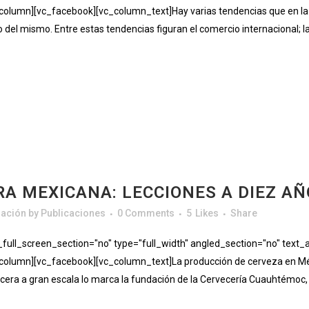
lumn][vc_facebook][vc_column_text]Hay varias tendencias que en la ac
o del mismo. Entre estas tendencias figuran el comercio internacional; l
RA MEXICANA: LECCIONES A DIEZ AÑ
gación
by
Publicaciones
0 Comments
5
Likes
Share
ll_screen_section="no" type="full_width" angled_section="no" text_al
olumn][vc_facebook][vc_column_text]La producción de cerveza en Méx
rvecera a gran escala lo marca la fundación de la Cervecería Cuauhtémoc,