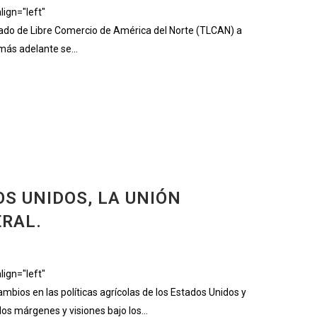
ign="left"
do de Libre Comercio de América del Norte (TLCAN) a
más adelante se...
S UNIDOS, LA UNIÓN
ERAL.
ign="left"
os en las políticas agrícolas de los Estados Unidos y
os márgenes y visiones bajo los...