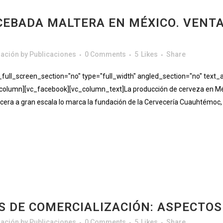
CEBADA MALTERA EN MÉXICO. VENT
gación
by
Publicaciones
0 Comments
5
Likes
Share
ll_screen_section="no" type="full_width" angled_section="no" text_al
olumn][vc_facebook][vc_column_text]La producción de cerveza en Méx
rvecera a gran escala lo marca la fundación de la Cervecería Cuauhtémoc,
 DE COMERCIALIZACIÓN: ASPECTOS
gación
by
Publicaciones
0 Comments
5
Likes
Share