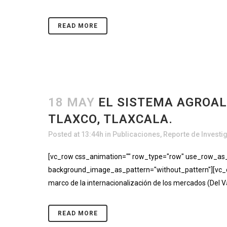
READ MORE
18 MAY
EL SISTEMA AGROAL
TLAXCO, TLAXCALA.
Posted at 13:44h
in
Publicaciones
,
Reporte de Investi
[vc_row css_animation="" row_type="row" use_row_as_fu
background_image_as_pattern="without_pattern"][vc_co
marco de la internacionalización de los mercados (Del V
READ MORE