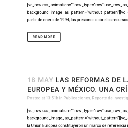
[vc_row css_animation="" row_type="row" use_row_as_fu
background_image_as_pattern="without_pattern"][vc_co
partir de enero de 1994, las presiones sobre los recurs
READ MORE
18 MAY
LAS REFORMAS DE L
EUROPEA Y MÉXICO. UNA CRÍ
Posted at 13:51h
in
Publicaciones
,
Reporte de Investi
[vc_row css_animation="" row_type="row" use_row_as_fu
background_image_as_pattern="without_pattern"][vc_col
la Unión Europea constituyeron un marco de referencia im