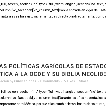
ll_screen_section="no" type="full_width" angled_section="no" text_al
lumn][vc_facebook][vc_column_text]Con la entrada en vigor del Trata
os naturales se han visto incrementadas directa o indirectamente, como 
AS POLÍTICAS AGRÍCOLAS DE ESTADO
TICA A LA OCDE Y SU BIBLIA NEOLIB
gación
by
Publicaciones
0 Comments
5
Likes
Share
ll_screen_section="no" type="full_width" angled_section="no" text_al
umn][vc_facebook][vc_column_text]Durante los años noventa, los cambi
portante para México, porque ellos establecieron, hasta cierto punto, l