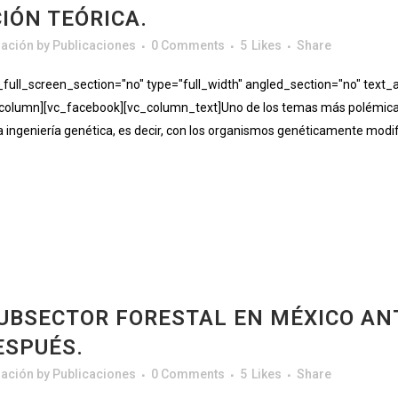
IÓN TEÓRICA.
gación
by
Publicaciones
0 Comments
5
Likes
Share
ll_screen_section="no" type="full_width" angled_section="no" text_al
olumn][vc_facebook][vc_column_text]Uno de los temas más polémica v
n la ingeniería genética, es decir, con los organismos genéticamente modi
SUBSECTOR FORESTAL EN MÉXICO ANT
ESPUÉS.
gación
by
Publicaciones
0 Comments
5
Likes
Share