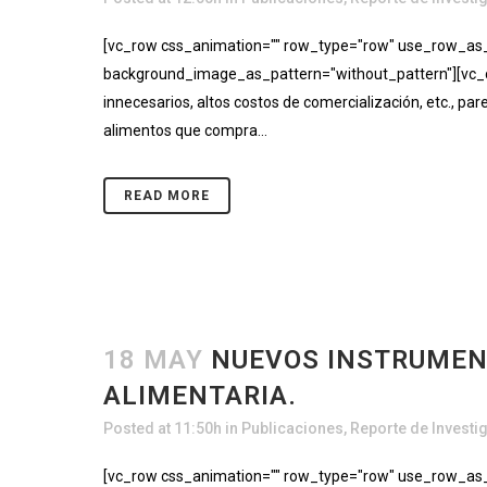
[vc_row css_animation="" row_type="row" use_row_as_fu
background_image_as_pattern="without_pattern"][vc_co
innecesarios, altos costos de comercialización, etc., p
alimentos que compra...
READ MORE
18 MAY
NUEVOS INSTRUMENT
ALIMENTARIA.
Posted at 11:50h
in
Publicaciones
,
Reporte de Investi
[vc_row css_animation="" row_type="row" use_row_as_fu