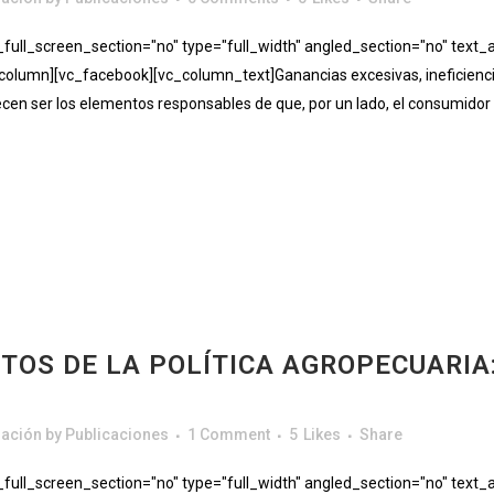
ll_screen_section="no" type="full_width" angled_section="no" text_al
lumn][vc_facebook][vc_column_text]Ganancias excesivas, ineficiencia,
arecen ser los elementos responsables de que, por un lado, el consumid
OS DE LA POLÍTICA AGROPECUARIA:
gación
by
Publicaciones
1 Comment
5
Likes
Share
ll_screen_section="no" type="full_width" angled_section="no" text_al