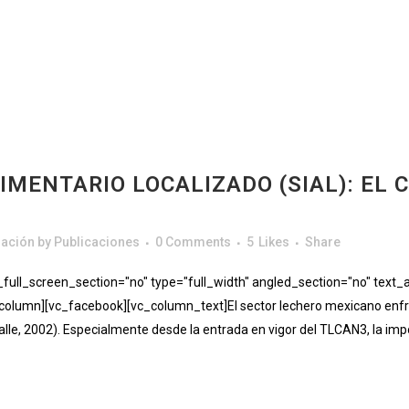
IMENTARIO LOCALIZADO (SIAL): EL 
gación
by
Publicaciones
0 Comments
5
Likes
Share
ll_screen_section="no" type="full_width" angled_section="no" text_al
lumn][vc_facebook][vc_column_text]El sector lechero mexicano enfre
alle, 2002). Especialmente desde la entrada en vigor del TLCAN3, la imp