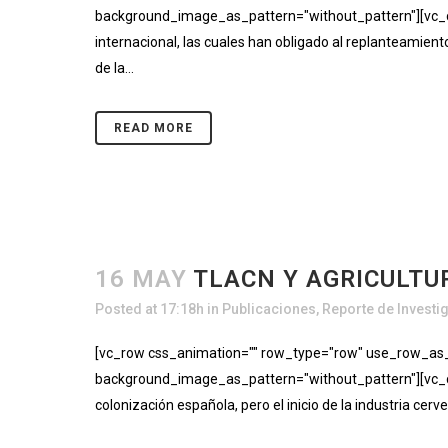
background_image_as_pattern="without_pattern"][vc_co
internacional, las cuales han obligado al replanteamient
de la...
READ MORE
16 MAY
TLACN Y AGRICULTU
Posted at 17:18h
in
Publicaciones
,
Reporte de Investi
[vc_row css_animation="" row_type="row" use_row_as_fu
background_image_as_pattern="without_pattern"][vc_c
colonización española, pero el inicio de la industria ce