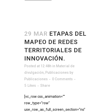
29 MAR
ETAPAS DEL
MAPEO DE REDES
TERRITORIALES DE
INNOVACIÓN.
Posted at 12:48h
in
Material de
divulgación
,
Publicaciones
by
Publicaciones
0 Comments
5
Likes
Share
[vc_row css_animation=""
row_type="row"
use_row_as_full_screen_section="no"