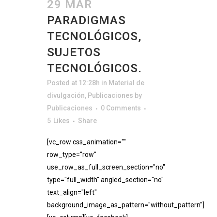
29 MAR
PARADIGMAS
TECNOLÓGICOS,
SUJETOS
TECNOLÓGICOS.
Posted at 12:28h
in
Material de
divulgación
,
Publicaciones
by
Publicaciones
0 Comments
5
Likes
Share
[vc_row css_animation=""
row_type="row"
use_row_as_full_screen_section="no"
type="full_width" angled_section="no"
text_align="left"
background_image_as_pattern="without_pattern"]