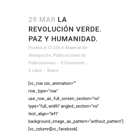
29 MAR
LA
REVOLUCIÓN VERDE.
PAZ Y HUMANIDAD.
Posted at 13:35h
in
Material de
divulgación
,
Publicaciones
by
Publicaciones
0 Comments
5
Likes
Share
[vc_row css_animation=""
row_type="row"
use_row_as_full_screen_section="no"
type="full_width" angled_section="no"
text_align="left"
background_image_as_pattern="without_pattern"]
[vc_column][vc_facebook]