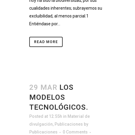
hoy ha sido la biodiversidad, por sus
cualidades inherentes; subrayemos su
excluibilidad, al menos parcial.1
Entiéndase por...
READ MORE
29 MAR
LOS
MODELOS
TECNOLÓGICOS.
Posted at 12:55h
in
Material de
divulgación
,
Publicaciones
by
Publicaciones
0 Comments