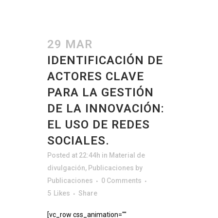
29 MAR
IDENTIFICACIÓN DE
ACTORES CLAVE
PARA LA GESTIÓN
DE LA INNOVACIÓN:
EL USO DE REDES
SOCIALES.
Posted at 22:44h
in
Material de
divulgación
,
Publicaciones
by
Publicaciones
0 Comments
5
Likes
Share
[vc_row css_animation=""