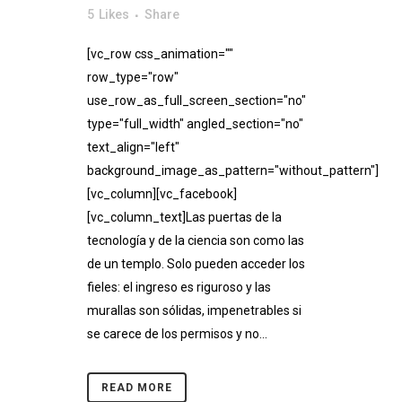
5
Likes
Share
[vc_row css_animation=""
row_type="row"
use_row_as_full_screen_section="no"
type="full_width" angled_section="no"
text_align="left"
background_image_as_pattern="without_pattern"]
[vc_column][vc_facebook]
[vc_column_text]Las puertas de la
tecnología y de la ciencia son como las
de un templo. Solo pueden acceder los
fieles: el ingreso es riguroso y las
murallas son sólidas, impenetrables si
se carece de los permisos y no...
READ MORE