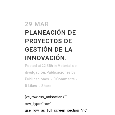
29 MAR
PLANEACIÓN DE
PROYECTOS DE
GESTIÓN DE LA
INNOVACIÓN.
Posted at 22:35h
in
Material de
divulgación
,
Publicaciones
by
Publicaciones
0 Comments
5
Likes
Share
[vc_row css_animation=""
row_type="row"
use_row_as_full_screen_section="no"