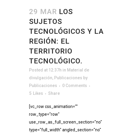
29 MAR
LOS
SUJETOS
TECNOLÓGICOS Y LA
REGIÓN: EL
TERRITORIO
TECNOLÓGICO.
Posted at 12:37h
in
Material de
divulgación
,
Publicaciones
by
Publicaciones
0 Comments
5
Likes
Share
[vc_row css_animation=""
row_type="row"
use_row_as_full_screen_section="no"
type="full_width" angled_section="no"