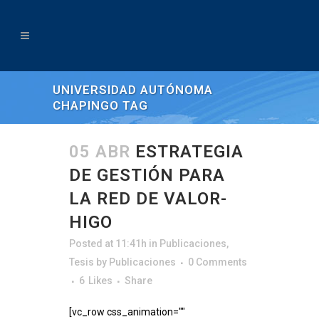
UNIVERSIDAD AUTÓNOMA
CHAPINGO TAG
05 ABR
ESTRATEGIA
DE GESTIÓN PARA
LA RED DE VALOR-
HIGO
Posted at 11:41h
in
Publicaciones
,
Tesis
by
Publicaciones
0 Comments
6
Likes
Share
[vc_row css_animation=""