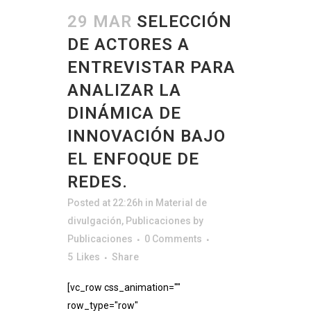
29 MAR
SELECCIÓN
DE ACTORES A
ENTREVISTAR PARA
ANALIZAR LA
DINÁMICA DE
INNOVACIÓN BAJO
EL ENFOQUE DE
REDES.
Posted at 22:26h
in
Material de
divulgación
,
Publicaciones
by
Publicaciones
0 Comments
5
Likes
Share
[vc_row css_animation=""
row_type="row"