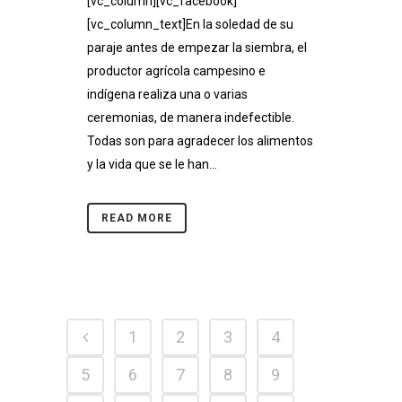
[vc_column][vc_facebook]
[vc_column_text]En la soledad de su
paraje antes de empezar la siembra, el
productor agrícola campesino e
indígena realiza una o varias
ceremonias, de manera indefectible.
Todas son para agradecer los alimentos
y la vida que se le han...
READ MORE
1
2
3
4
5
6
7
8
9