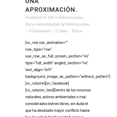
UNA
APROXIMACIÓN.
Posted at 13:22h
in
Publicaciones
,
Serie metodologías
by
Publicaciones
0 Comments
5
Likes
Share
[vc_row css_animation=""
row_type="row"
use_row_as_full_screen_section="no"
type="full_width" angled_section="no"
text_align="left"
background_image_as_pattern="without_pattern"]
[vc_column][vc_facebook]
[vc_column_text]Dentro de los recursos
naturales, activos ambientales o mal
considerados bienes libres, sin duda el
que ha desatado mayor conflicto hasta