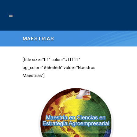
MAESTRIAS
[title size=”h1″ color=”#ffffff”
bg_color=”#666666″ value=”Nuestras
Maestrías”]