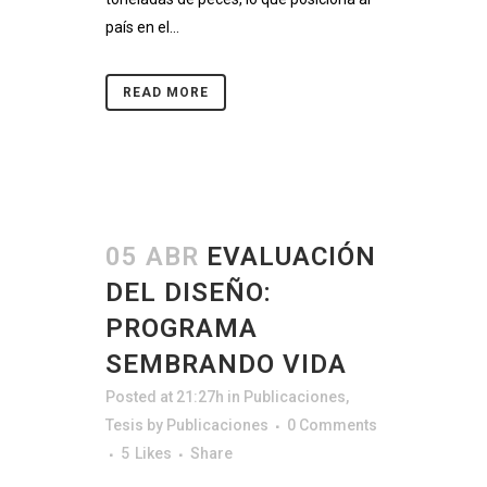
país en el...
READ MORE
05 ABR
EVALUACIÓN
DEL DISEÑO:
PROGRAMA
SEMBRANDO VIDA
Posted at 21:27h
in
Publicaciones
,
Tesis
by
Publicaciones
0 Comments
5
Likes
Share