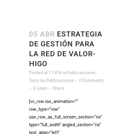
05 ABR
ESTRATEGIA
DE GESTIÓN PARA
LA RED DE VALOR-
HIGO
Posted at 11:41h
in
Publicaciones
,
Tesis
by
Publicaciones
0 Comments
6
Likes
Share
[vc_row css_animation=""
row_type="row"
use_row_as_full_screen_section="no"
type="full_width" angled_section="no"
text_align="left"