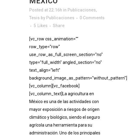
MÉXICO
Posted at 22:16h
in
Publicaciones
,
Tesis
by
Publicaciones
0 Comments
5
Likes
Share
[vc_row css_animation=""
row_type="row"
use_row_as_full_screen_section="no"
type="full_width" angled_section="no"
text_align="left"
background_image_as_pattern="without_pattern"]
[vc_column][vc_facebook]
[vc_column_text]La agricultura en
México es una de las actividades con
mayor exposición a riesgos de origen
climático y biológico, siendo el seguro
agrícola una herramienta para su
administración. Uno de los principales