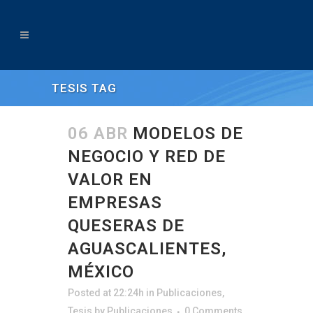
TESIS TAG
06 ABR
MODELOS DE
NEGOCIO Y RED DE
VALOR EN
EMPRESAS
QUESERAS DE
AGUASCALIENTES,
MÉXICO
Posted at 22:24h
in
Publicaciones
,
Tesis
by
Publicaciones
0 Comments