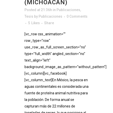
(MICHOACÁN)
Posted at 21:36h
in
Publicaciones
,
Tesis
by
Publicaciones
0 Comments
5
Likes
Share
[vc_row css_animation=""
row_type="row"
use_row_as_full_screen_section="no"
type="full_width" angled_section="no"
text_align="left"
background_image_as_pattern="without_pattern"]
[vc_column][vc_facebook]
[vc_column_text]En México, la pesca en
aguas continentales es considerada una
fuente de proteína animal nutritiva para
la población. De forma anual se
capturan más de 22 millones de
toneladas de peces, lo que posiciona al