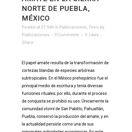
NORTE DE PUEBLA,
MÉXICO
Posted at 21:56h
in
Publicaciones
,
Tesis
by
Publicaciones
0 Comments
5
Likes
Share
El papel amate resulta de la transformación de
cortezas blandas de especies arbóreas
subtropicales. En el México prehispánico fue el
principal medio de escritura y tenía diversas
funciones rituales; por ello, durante el proceso
de conquista se prohibió su uso. Únicamente la
comunidad otomí de San Pablito, Pahuatlán,
Puebla, conservó la producción del amate, y en
la actualidad persiste como una de sus
principales actividades económicas. En este