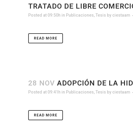
TRATADO DE LIBRE COMERCI
Posted at 09:50h
in
Publicaciones
,
Tesis
by
ciestaam
READ MORE
28 NOV
ADOPCIÓN DE LA HI
Posted at 09:41h
in
Publicaciones
,
Tesis
by
ciestaam
READ MORE