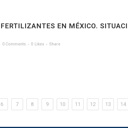
FERTILIZANTES EN MÉXICO. SITUAC
0 Comments
0
Likes
Share
6
7
8
9
10
11
12
13
14