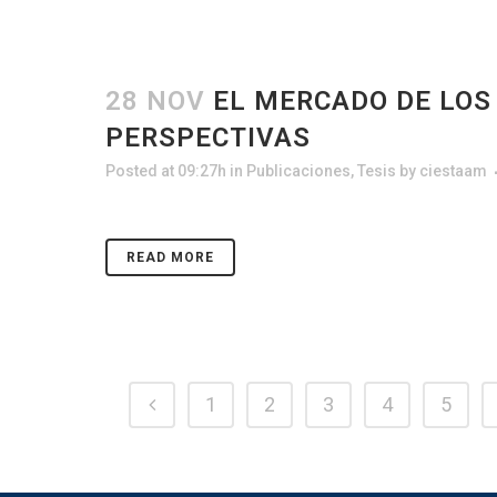
28 NOV
EL MERCADO DE LOS 
PERSPECTIVAS
Posted at 09:27h
in
Publicaciones
,
Tesis
by
ciestaam
READ MORE
1
2
3
4
5