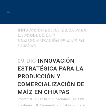
INNOVACIÓN ESTRATÉGICA PARA
LA PRODUCCIÓN Y
COMERCIALIZACIÓN DE MAÍZ EN
CHIAPAS
09 DIC
INNOVACIÓN
ESTRATÉGICA PARA LA
PRODUCCIÓN Y
COMERCIALIZACIÓN DE
MAÍZ EN CHIAPAS
Posted at 12:11h
in
Publicaciones
,
Tesis
by
ciestaam
0 Comments
0
Likes
Share