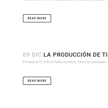
READ MORE
09 DIC
LA PRODUCCIÓN DE T
Posted at 13:07h
in
Publicaciones
,
Tesis
by
ciestaam
READ MORE