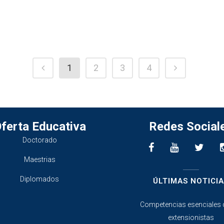
1
2
3
4
ferta Educativa
Redes Social
Doctorado
Maestrias
________________
Diplomados
ÚLTIMAS NOTICIA
Competencias esenciales 
extensionistas