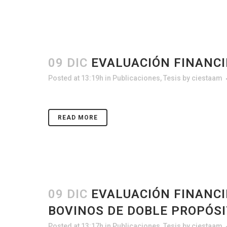
09 DIC
EVALUACIÓN FINANCI
Posted at 13:19h
in
Publicaciones
,
Tesis
by
ciestaam
READ MORE
09 DIC
EVALUACIÓN FINANCI
BOVINOS DE DOBLE PROPÓSI
Posted at 13:17h
in
Publicaciones
,
Tesis
by
ciestaam