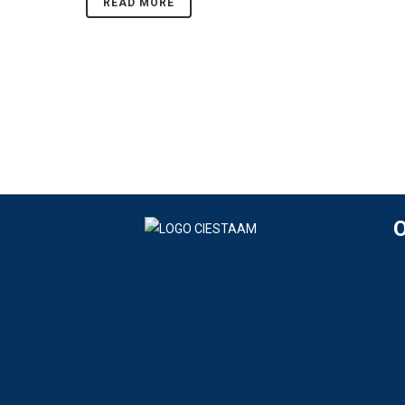
READ MORE
O