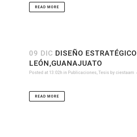
READ MORE
09 DIC
DISEÑO ESTRATÉGICO
LEÓN,GUANAJUATO
Posted at 13:02h
in
Publicaciones
,
Tesis
by
ciestaam
READ MORE