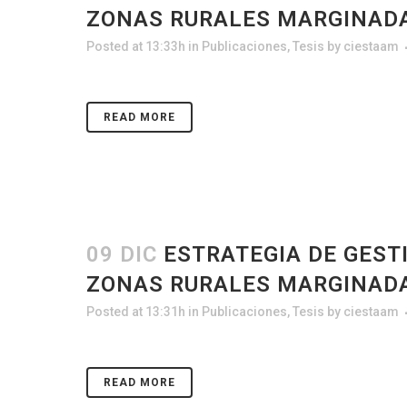
ZONAS RURALES MARGINAD
Posted at 13:33h
in
Publicaciones
,
Tesis
by
ciestaam
READ MORE
09 DIC
ESTRATEGIA DE GEST
ZONAS RURALES MARGINAD
Posted at 13:31h
in
Publicaciones
,
Tesis
by
ciestaam
READ MORE