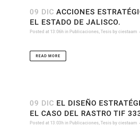
09 DIC
ACCIONES ESTRATÉGI
EL ESTADO DE JALISCO.
Posted at 13:06h
in
Publicaciones
,
Tesis
by
ciestaam
READ MORE
09 DIC
EL DISEÑO ESTRATÉG
EL CASO DEL RASTRO TIF 3
Posted at 13:03h
in
Publicaciones
,
Tesis
by
ciestaam