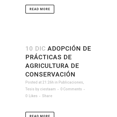
READ MORE
10 DIC
ADOPCIÓN DE
PRÁCTICAS DE
AGRICULTURA DE
CONSERVACIÓN
Posted at 21:26h
in
Publicaciones
,
Tesis
by
ciestaam
0 Comments
0
Likes
Share
READ MORE