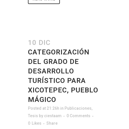
10 DIC
CATEGORIZACIÓN
DEL GRADO DE
DESARROLLO
TURÍSTICO PARA
XICOTEPEC, PUEBLO
MÁGICO
Posted at 21:26h
in
Publicaciones
,
Tesis
by
ciestaam
0 Comments
0
Likes
Share