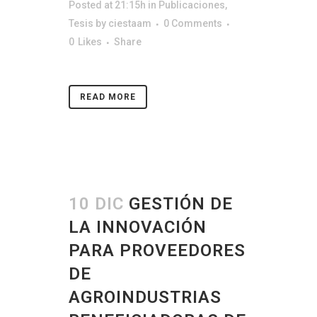
Posted at 21:15h
in
Publicaciones
,
Tesis
by
ciestaam
0 Comments
0
Likes
Share
READ MORE
10 DIC
GESTIÓN DE
LA INNOVACIÓN
PARA PROVEEDORES
DE
AGROINDUSTRIAS