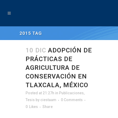
2015 TAG
10 DIC
ADOPCIÓN DE
PRÁCTICAS DE
AGRICULTURA DE
CONSERVACIÓN EN
TLAXCALA, MÉXICO
Posted at 21:27h
in
Publicaciones
,
Tesis
by
ciestaam
0 Comments
0
Likes
Share