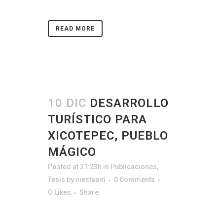
READ MORE
10 DIC
DESARROLLO
TURÍSTICO PARA
XICOTEPEC, PUEBLO
MÁGICO
Posted at 21:23h
in
Publicaciones
,
Tesis
by
ciestaam
0 Comments
0
Likes
Share