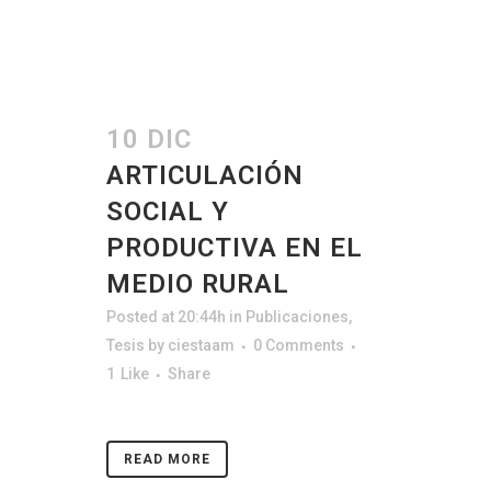
10 DIC
ARTICULACIÓN
SOCIAL Y
PRODUCTIVA EN EL
MEDIO RURAL
Posted at 20:44h
in
Publicaciones
,
Tesis
by
ciestaam
0 Comments
1
Like
Share
READ MORE