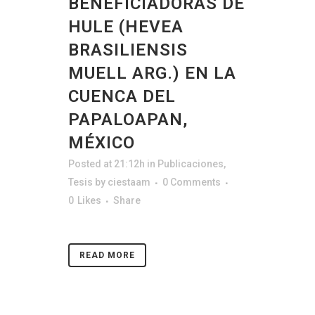
BENEFICIADORAS DE
HULE (HEVEA
BRASILIENSIS
MUELL ARG.) EN LA
CUENCA DEL
PAPALOAPAN,
MÉXICO
Posted at 21:12h
in
Publicaciones
,
Tesis
by
ciestaam
0 Comments
0
Likes
Share
READ MORE