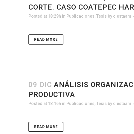
CORTE. CASO COATEPEC HA
Posted at 18:29h
in
Publicaciones
,
Tesis
by
ciestaam
READ MORE
09 DIC
ANÁLISIS ORGANIZAC
PRODUCTIVA
Posted at 18:16h
in
Publicaciones
,
Tesis
by
ciestaam
READ MORE