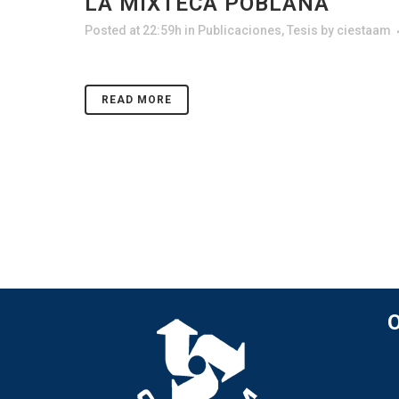
LA MIXTECA POBLANA
Posted at 22:59h
in
Publicaciones
,
Tesis
by
ciestaam
READ MORE
O