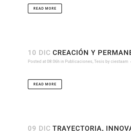
READ MORE
10 DIC
CREACIÓN Y PERMANE
Posted at 08:06h
in
Publicaciones
,
Tesis
by
ciestaam
READ MORE
09 DIC
TRAYECTORIA, INNOV