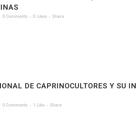
RINAS
0 Comments
0
Likes
Share
IONAL DE CAPRINOCULTORES Y SU I
0 Comments
1
Like
Share