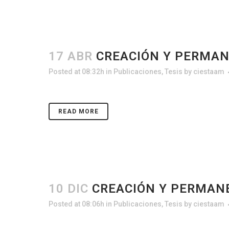
17 ABR
CREACIÓN Y PERMAN
Posted at 08:32h
in
Publicaciones
,
Tesis
by
ciestaam
READ MORE
10 DIC
CREACIÓN Y PERMANE
Posted at 08:06h
in
Publicaciones
,
Tesis
by
ciestaam