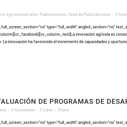
co Agroindustriales
,
Publicaciones
,
Tesis
by
Publicaciones
0 Co
ll_screen_section="no" type="full_width" angled_section="no" text_al
lumn][vc_facebook][vc_column_text]La innovación agrícola es conside
o. La innovación ha favorecido el incremento de capacidades y oportunida
VALUACIÓN DE PROGRAMAS DE DESA
ones
0 Comments
5
Likes
Share
ll_screen_section="no" type="full_width" angled_section="no" text_al