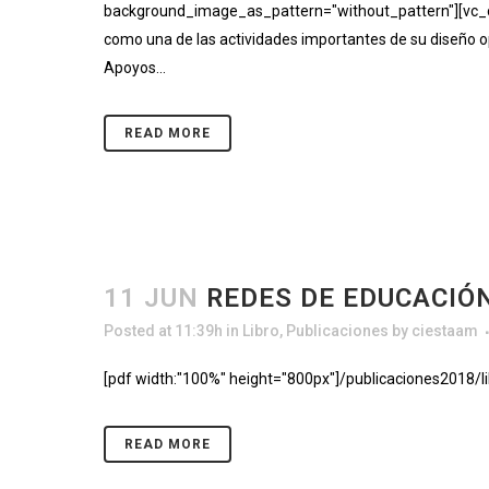
background_image_as_pattern="without_pattern"][vc_col
como una de las actividades importantes de su diseño 
Apoyos...
READ MORE
11 JUN
REDES DE EDUCACIÓ
Posted at 11:39h
in
Libro
,
Publicaciones
by
ciestaam
[pdf width:"100%" height="800px"]/publicaciones2018/li
READ MORE