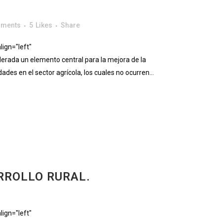
mments
5
Likes
Share
ign="left"
rada un elemento central para la mejora de la
des en el sector agrícola, los cuales no ocurren...
RROLLO RURAL.
ign="left"