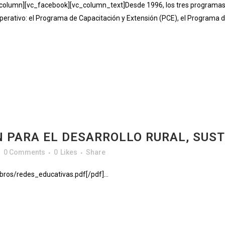
umn][vc_facebook][vc_column_text]Desde 1996, los tres programas de 
operativo: el Programa de Capacitación y Extensión (PCE), el Programa
N PARA EL DESARROLLO RURAL, SUS
0 Comments
0
Likes
Share
bros/redes_educativas.pdf[/pdf]...