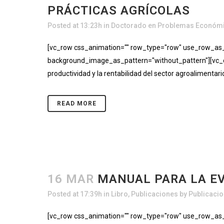
PRÁCTICAS AGRÍCOLAS
Posted at 13:23h
in
Doctorado en Problemas Económi
[vc_row css_animation="" row_type="row" use_row_as_fu
background_image_as_pattern="without_pattern"][vc_co
productividad y la rentabilidad del sector agroalimentari
READ MORE
16 MAR
MANUAL PARA LA E
Posted at 17:39h
in
Libro
,
Publicaciones
by
Publicaci
[vc_row css_animation="" row_type="row" use_row_as_fu