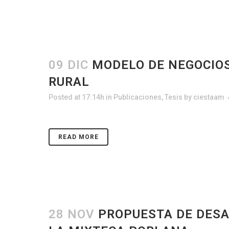
09 DIC
MODELO DE NEGOCIOS
RURAL
Posted at 17:14h
in
Publicaciones
,
Tesis
by
ciestaam
READ MORE
28 NOV
PROPUESTA DE DESA