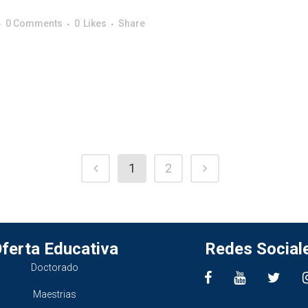
0 Comments
0
Likes
Share
1
2
ferta Educativa
Redes Social
Doctorado
Maestrias
________________