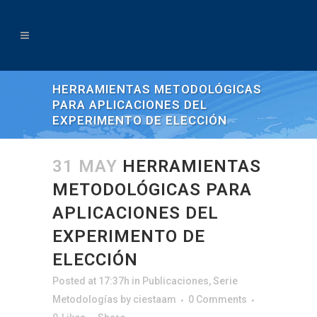
HERRAMIENTAS METODOLÓGICAS
PARA APLICACIONES DEL
EXPERIMENTO DE ELECCIÓN
31 MAY
HERRAMIENTAS
METODOLÓGICAS PARA
APLICACIONES DEL
EXPERIMENTO DE
ELECCIÓN
Posted at 17:37h
in
Publicaciones
,
Serie
Metodologías
by
ciestaam
0 Comments