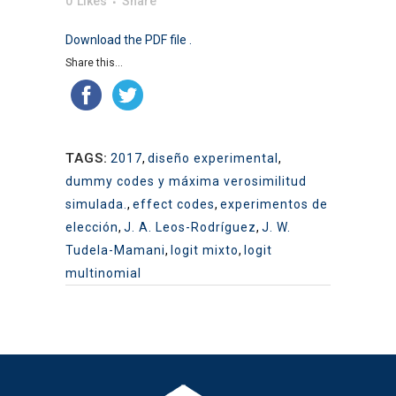
0
Likes
Share
Download the PDF file .
Share this...
TAGS:
2017
,
diseño experimental
,
dummy codes y máxima verosimilitud
simulada.
,
effect codes
,
experimentos de
elección
,
J. A. Leos-Rodríguez
,
J. W.
Tudela-Mamani
,
logit mixto
,
logit
multinomial