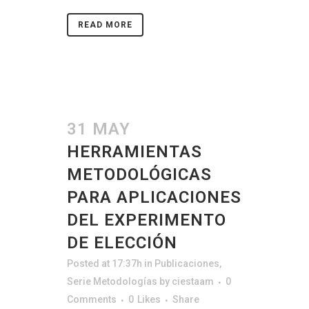
READ MORE
31 MAY
HERRAMIENTAS
METODOLÓGICAS
PARA APLICACIONES
DEL EXPERIMENTO
DE ELECCIÓN
Posted at 17:37h
in
Publicaciones
,
Serie Metodologías
by
ciestaam
0
Comments
0
Likes
Share