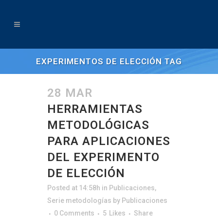
EXPERIMENTOS DE ELECCIÓN TAG
28 MAR
HERRAMIENTAS
METODOLÓGICAS
PARA APLICACIONES
DEL EXPERIMENTO
DE ELECCIÓN
Posted at 14:58h
in
Publicaciones
,
Serie metodologías
by
Publicaciones
0 Comments
5
Likes
Share