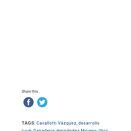
Share this...
TAGS:
Cavallotti Vázquez
,
desarrollo
rural
,
Ganadería
,
Hernández Moreno
,
libro
,