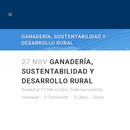
GANADERÍA, SUSTENTABILIDAD Y
DESARROLLO RURAL
27 NOV
GANADERÍA,
SUSTENTABILIDAD Y
DESARROLLO RURAL
Posted at 17:50h
in
Libro
,
Publicaciones
by
ciestaam
0 Comments
0
Likes
Share