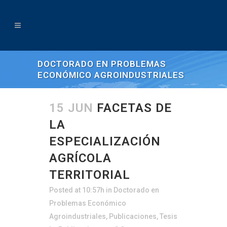
DOCTORADO EN PROBLEMAS
ECONÓMICO AGROINDUSTRIALES
15 JUN
FACETAS DE
LA
ESPECIALIZACIÓN
AGRÍCOLA
TERRITORIAL
Posted at 10:57h
in
Doctorado en
Problemas Económico
Agroindustriales
,
Publicaciones
,
Tesis