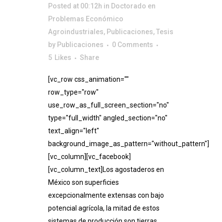
Posted at 00:12h
in
Doctorado en
Problemas Económico
Agroindustriales
,
Publicaciones
,
Tesis
by
Publicaciones
0 Comments
5
Likes
Share
[vc_row css_animation=""
row_type="row"
use_row_as_full_screen_section="no"
type="full_width" angled_section="no"
text_align="left"
background_image_as_pattern="without_pattern"]
[vc_column][vc_facebook]
[vc_column_text]Los agostaderos en
México son superficies
excepcionalmente extensas con bajo
potencial agrícola, la mitad de estos
sistemas de producción son tierras