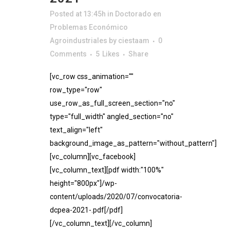
Posted at 13:45h
in
Doctorado en
Problemas Económico
Agroindustriales
by
ciestaam
0
Comments
5
Likes
Share
[vc_row css_animation=""
row_type="row"
use_row_as_full_screen_section="no"
type="full_width" angled_section="no"
text_align="left"
background_image_as_pattern="without_pattern"]
[vc_column][vc_facebook]
[vc_column_text][pdf width:"100%"
height="800px"]/wp-
content/uploads/2020/07/convocatoria-
dcpea-2021-.pdf[/pdf]
[/vc_column_text][/vc_column]