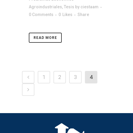
Agroindustriales
,
Tesis
by
ciestaam
0 Comments
0
Likes
Share
READ MORE
1
2
3
4