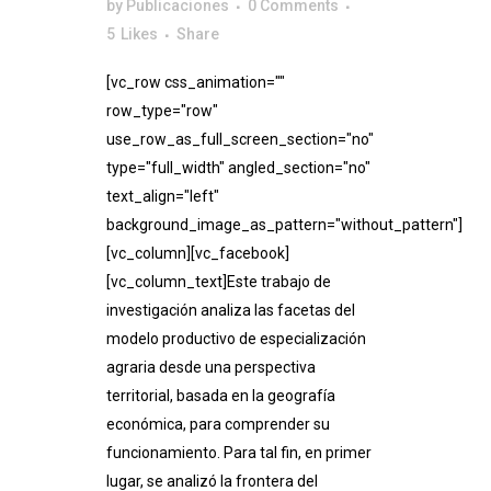
by
Publicaciones
0 Comments
5
Likes
Share
[vc_row css_animation=""
row_type="row"
use_row_as_full_screen_section="no"
type="full_width" angled_section="no"
text_align="left"
background_image_as_pattern="without_pattern"]
[vc_column][vc_facebook]
[vc_column_text]Este trabajo de
investigación analiza las facetas del
modelo productivo de especialización
agraria desde una perspectiva
territorial, basada en la geografía
económica, para comprender su
funcionamiento. Para tal fin, en primer
lugar, se analizó la frontera del