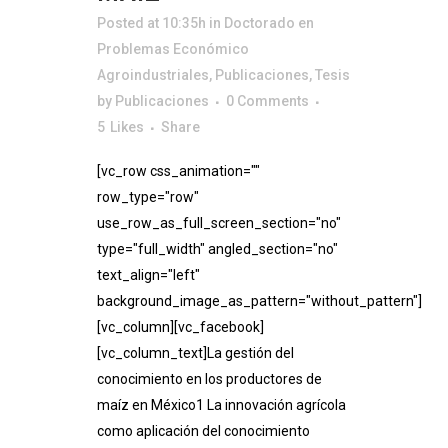
Posted at 10:35h
in
Doctorado en
Problemas Económico
Agroindustriales
,
Publicaciones
,
Tesis
by
Publicaciones
0 Comments
5
Likes
Share
[vc_row css_animation=""
row_type="row"
use_row_as_full_screen_section="no"
type="full_width" angled_section="no"
text_align="left"
background_image_as_pattern="without_pattern"]
[vc_column][vc_facebook]
[vc_column_text]La gestión del
conocimiento en los productores de
maíz en México1 La innovación agrícola
como aplicación del conocimiento