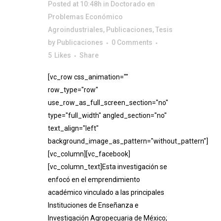
Posted at 10:48h
in
Doctorado en
Problemas Económico
Agroindustriales
,
Publicaciones
,
Tesis
by
Publicaciones
0 Comments
5
Likes
Share
[vc_row css_animation=""
row_type="row"
use_row_as_full_screen_section="no"
type="full_width" angled_section="no"
text_align="left"
background_image_as_pattern="without_pattern"]
[vc_column][vc_facebook]
[vc_column_text]Esta investigación se
enfocó en el emprendimiento
académico vinculado a las principales
Instituciones de Enseñanza e
Investigación Agropecuaria de México;