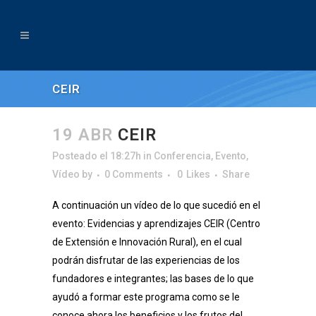
CEIR
19 ABR
CEIR
Posteado el 18:27h
in
Conferencia
,
Evento
,
Vídeo
by
0 Comments
0
Likes
Share
A continuación un vídeo de lo que sucedió en el
evento: Evidencias y aprendizajes CEIR (Centro
de Extensión e Innovación Rural), en el cual
podrán disfrutar de las experiencias de los
fundadores e integrantes; las bases de lo que
ayudó a formar este programa como se le
conoce ahora,los beneficios y los frutos del