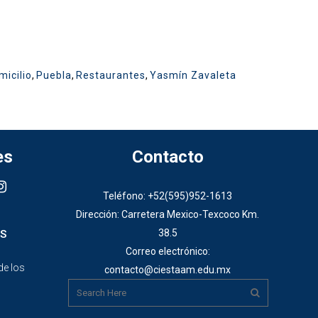
micilio
,
Puebla
,
Restaurantes
,
Yasmín Zavaleta
es
Contacto
Teléfono: +52(595)952-1613
Dirección: Carretera Mexico-Texcoco Km.
38.5
S
Correo electrónico:
de los
contacto@ciestaam.edu.mx