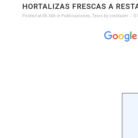
HORTALIZAS FRESCAS A REST
Posted at 06:56h
in
Publicaciones
,
Tesis
by
ciestaam
0