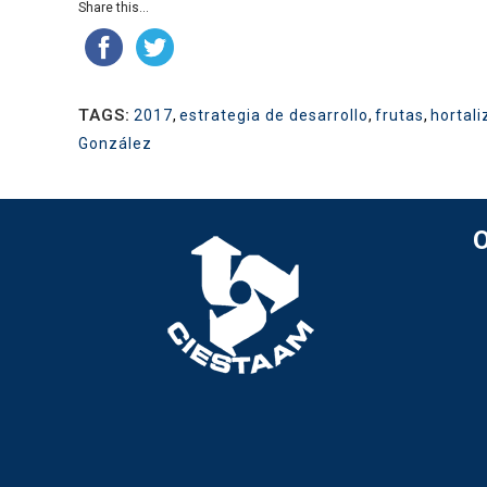
Share this...
TAGS:
2017
,
estrategia de desarrollo
,
frutas
,
hortali
González
O