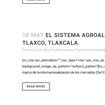
18 MAY
EL SISTEMA AGROAL
TLAXCO, TLAXCALA.
Posted at 13:44h
in
Publicaciones
,
Reporte de Investi
[vc_row css_animation="" row_type="row" use_row_as_fu
background_image_as_pattern="without_pattern"][vc_co
marco de la internacionalización de los mercados (Del V
READ MORE