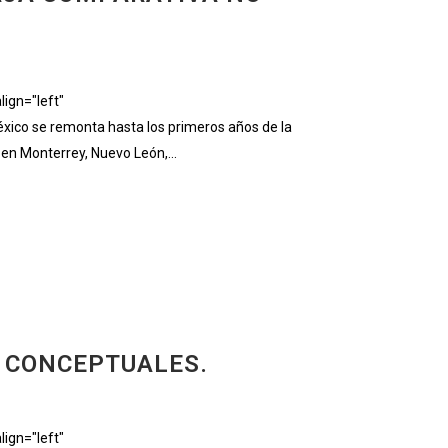
ign="left"
ico se remonta hasta los primeros años de la
 en Monterrey, Nuevo León,...
 CONCEPTUALES.
ign="left"