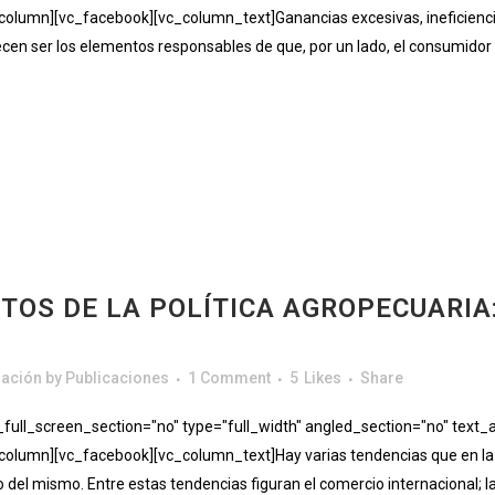
lumn][vc_facebook][vc_column_text]Ganancias excesivas, ineficiencia,
arecen ser los elementos responsables de que, por un lado, el consumid
OS DE LA POLÍTICA AGROPECUARIA:
gación
by
Publicaciones
1 Comment
5
Likes
Share
ll_screen_section="no" type="full_width" angled_section="no" text_al
lumn][vc_facebook][vc_column_text]Hay varias tendencias que en la ac
o del mismo. Entre estas tendencias figuran el comercio internacional; l