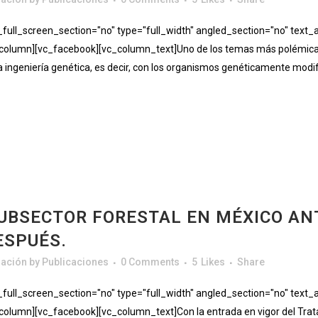
ll_screen_section="no" type="full_width" angled_section="no" text_al
olumn][vc_facebook][vc_column_text]Uno de los temas más polémica v
n la ingeniería genética, es decir, con los organismos genéticamente modi
SUBSECTOR FORESTAL EN MÉXICO ANT
ESPUÉS.
gación
by
Publicaciones
0 Comments
5
Likes
Share
ll_screen_section="no" type="full_width" angled_section="no" text_al
lumn][vc_facebook][vc_column_text]Con la entrada en vigor del Trata