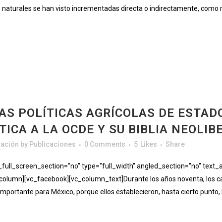
os naturales se han visto incrementadas directa o indirectamente, como 
AS POLÍTICAS AGRÍCOLAS DE ESTADO
TICA A LA OCDE Y SU BIBLIA NEOLIB
gación
by
Publicaciones
0 Comments
5
Likes
Share
ll_screen_section="no" type="full_width" angled_section="no" text_al
umn][vc_facebook][vc_column_text]Durante los años noventa, los cambi
portante para México, porque ellos establecieron, hasta cierto punto, l