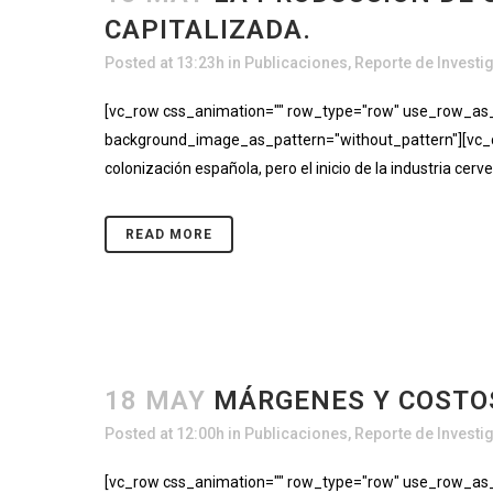
CAPITALIZADA.
Posted at 13:23h
in
Publicaciones
,
Reporte de Investi
[vc_row css_animation="" row_type="row" use_row_as_fu
background_image_as_pattern="without_pattern"][vc_c
colonización española, pero el inicio de la industria ce
READ MORE
18 MAY
MÁRGENES Y COSTOS
Posted at 12:00h
in
Publicaciones
,
Reporte de Investi
[vc_row css_animation="" row_type="row" use_row_as_fu