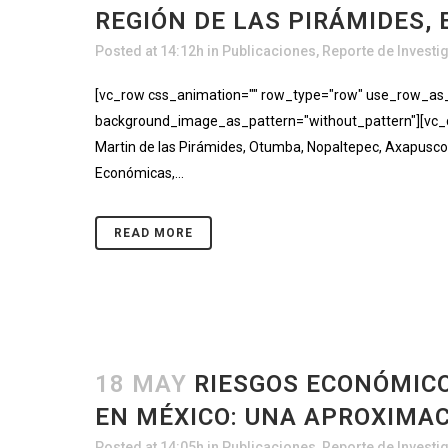
REGIÓN DE LAS PIRÁMIDES, 
Posted at 14:12h
in
Publicaciones
,
Reporte de Investi
[vc_row css_animation="" row_type="row" use_row_as_fu
background_image_as_pattern="without_pattern"][vc_co
Martin de las Pirámides, Otumba, Nopaltepec, Axapusco
Económicas,...
READ MORE
18 MAY
RIESGOS ECONÓMICO
EN MÉXICO: UNA APROXIMAC
Posted at 14:05h
in
Publicaciones
,
Reporte de Investi