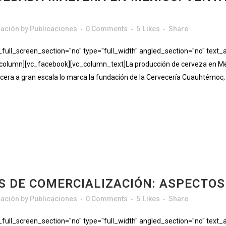
gación
by
Publicaciones
0 Comments
5
Likes
Share
ll_screen_section="no" type="full_width" angled_section="no" text_al
olumn][vc_facebook][vc_column_text]La producción de cerveza en Méx
rvecera a gran escala lo marca la fundación de la Cervecería Cuauhtémoc,
 DE COMERCIALIZACIÓN: ASPECTOS
gación
by
Publicaciones
0 Comments
5
Likes
Share
ll_screen_section="no" type="full_width" angled_section="no" text_al