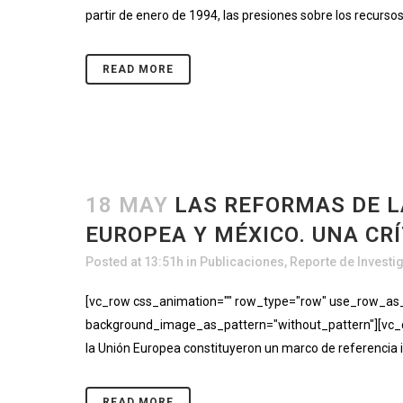
partir de enero de 1994, las presiones sobre los recurs
READ MORE
18 MAY
LAS REFORMAS DE L
EUROPEA Y MÉXICO. UNA CRÍ
Posted at 13:51h
in
Publicaciones
,
Reporte de Investi
[vc_row css_animation="" row_type="row" use_row_as_fu
background_image_as_pattern="without_pattern"][vc_col
la Unión Europea constituyeron un marco de referencia im
READ MORE