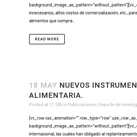
background_image_as_pattern="without_pattern"][vc_co
innecesarios, altos costos de comercialización, etc., p
alimentos que compra...
READ MORE
18 MAY
NUEVOS INSTRUMENT
ALIMENTARIA.
Posted at 11:50h
in
Publicaciones
,
Reporte de Investi
[vc_row css_animation="" row_type="row" use_row_as_fu
background_image_as_pattern="without_pattern"][vc_co
internacional, las cuales han obligado al replanteamient