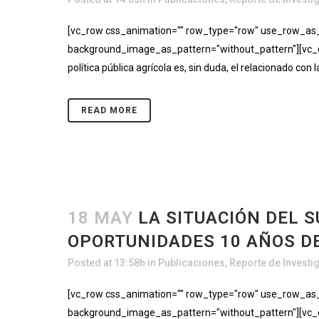
[vc_row css_animation="" row_type="row" use_row_as_fu
background_image_as_pattern="without_pattern"][vc_c
política pública agrícola es, sin duda, el relacionado co
READ MORE
18 MAY
LA SITUACIÓN DEL 
OPORTUNIDADES 10 AÑOS D
Posted at 13:58h
in
Publicaciones
,
Reporte de Investi
[vc_row css_animation="" row_type="row" use_row_as_fu
background_image_as_pattern="without_pattern"][vc_co