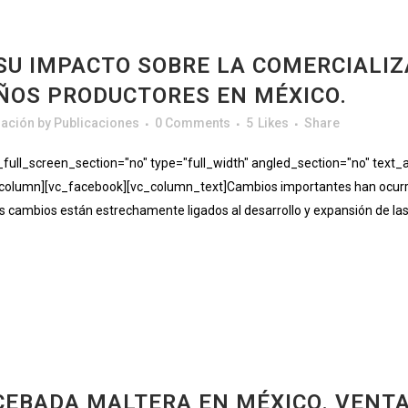
U IMPACTO SOBRE LA COMERCIALIZ
ÑOS PRODUCTORES EN MÉXICO.
gación
by
Publicaciones
0 Comments
5
Likes
Share
ll_screen_section="no" type="full_width" angled_section="no" text_al
lumn][vc_facebook][vc_column_text]Cambios importantes han ocurrido
cambios están estrechamente ligados al desarrollo y expansión de las ti
CEBADA MALTERA EN MÉXICO. VENT