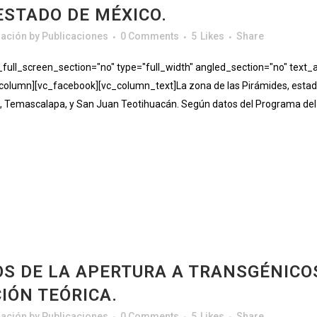
ESTADO DE MÉXICO.
gación
by
Publicaciones
0 Comments
5
Likes
Share
ll_screen_section="no" type="full_width" angled_section="no" text_al
lumn][vc_facebook][vc_column_text]La zona de las Pirámides, estado 
, Temascalapa, y San Juan Teotihuacán. Según datos del Programa del
S DE LA APERTURA A TRANSGÉNICO
IÓN TEÓRICA.
gación
by
Publicaciones
0 Comments
5
Likes
Share