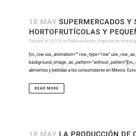
18 MAY
SUPERMERCADOS Y S
HORTOFRUTÍCOLAS Y PEQUE
Posted at 13:31h
in
Publicaciones
,
Reporte de Investi
[vc_row css_animation="" row_type="row" use_row_as_fu
background_image_as_pattern="without_pattern"][vc_co
alimentos y bebidas a los consumidores en México. Estos 
READ MORE
18 MAY
LA PRODUCCIÓN DE 