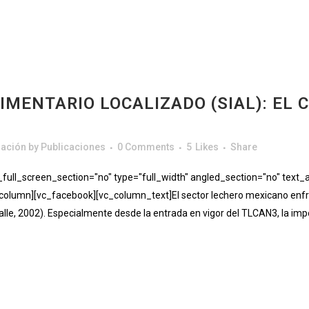
IMENTARIO LOCALIZADO (SIAL): EL 
gación
by
Publicaciones
0 Comments
5
Likes
Share
ll_screen_section="no" type="full_width" angled_section="no" text_al
lumn][vc_facebook][vc_column_text]El sector lechero mexicano enfre
alle, 2002). Especialmente desde la entrada en vigor del TLCAN3, la imp