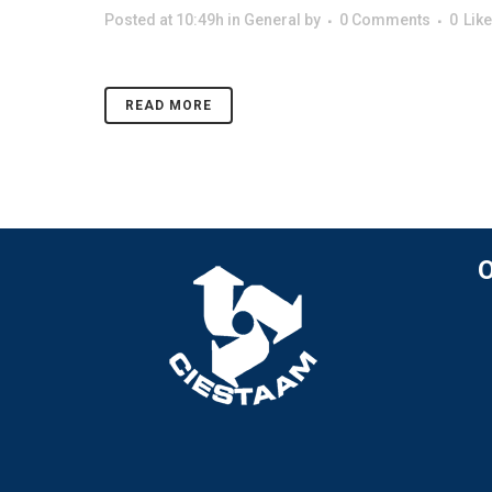
Posted at 10:49h
in
General
by
0 Comments
0
Lik
READ MORE
O