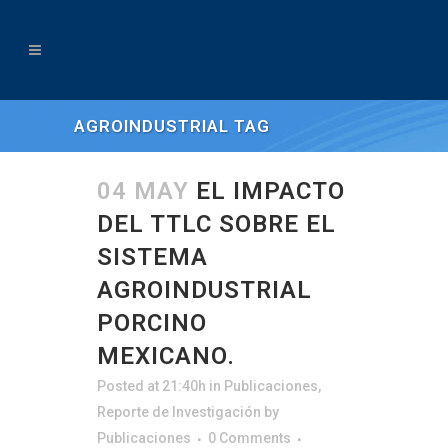
AGROINDUSTRIAL TAG
04 MAY
EL IMPACTO
DEL TTLC SOBRE EL
SISTEMA
AGROINDUSTRIAL
PORCINO
MEXICANO.
Posted at 21:40h
in
Publicaciones
,
Reporte de Investigación
by
Publicaciones
0 Comments