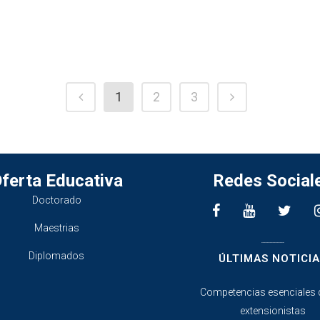
1
2
3
ferta Educativa
Redes Social
Doctorado
Maestrias
________________
Diplomados
ÚLTIMAS NOTICIA
Competencias esenciales 
extensionistas