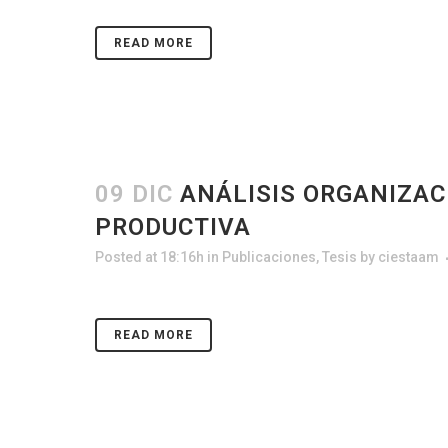
READ MORE
09 DIC
ANÁLISIS ORGANIZAC
PRODUCTIVA
Posted at 18:16h
in
Publicaciones
,
Tesis
by
ciestaam
READ MORE