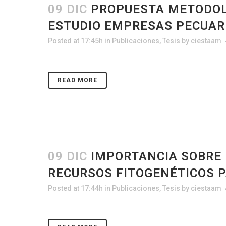
09 DIC
PROPUESTA METODOLÓ
ESTUDIO EMPRESAS PECUAR
Posted at 17:45h
in
Publicaciones
,
Tesis
by
ciestaam
READ MORE
09 DIC
IMPORTANCIA SOBRE 
RECURSOS FITOGENÉTICOS P
Posted at 17:44h
in
Publicaciones
,
Tesis
by
ciestaam