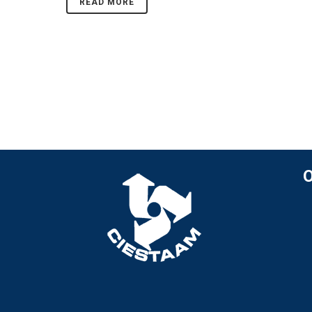
READ MORE
O