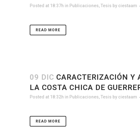
Posted at 18:37h
in
Publicaciones
,
Tesis
by
ciestaam
READ MORE
09 DIC
CARACTERIZACIÓN Y 
LA COSTA CHICA DE GUERRE
Posted at 18:32h
in
Publicaciones
,
Tesis
by
ciestaam
READ MORE