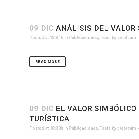
09 DIC
ANÁLISIS DEL VALOR
Posted at 18:31h
in
Publicaciones
,
Tesis
by
ciestaam
READ MORE
09 DIC
EL VALOR SIMBÓLICO
TURÍSTICA
Posted at 18:30h
in
Publicaciones
,
Tesis
by
ciestaam