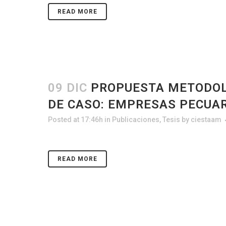
READ MORE
09 DIC
PROPUESTA METODOLÓ
DE CASO: EMPRESAS PECUA
Posted at 17:46h
in
Publicaciones
,
Tesis
by
ciestaam
READ MORE