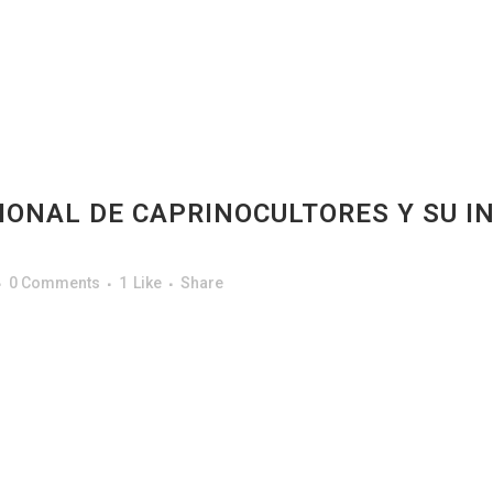
IONAL DE CAPRINOCULTORES Y SU I
0 Comments
1
Like
Share