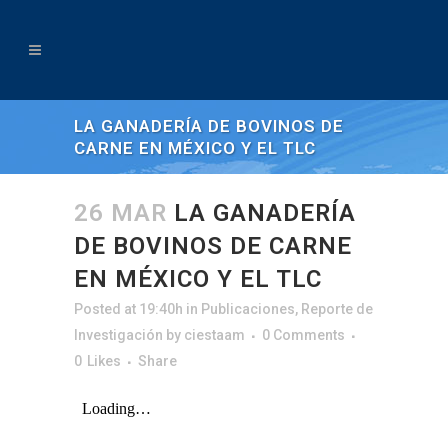
LA GANADERÍA DE BOVINOS DE
CARNE EN MÉXICO Y EL TLC
26 MAR
LA GANADERÍA
DE BOVINOS DE CARNE
EN MÉXICO Y EL TLC
Posted at 19:40h
in
Publicaciones
,
Reporte de
Investigación
by
ciestaam
0 Comments
0
Likes
Share