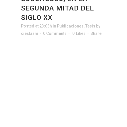
SEGUNDA MITAD DEL
SIGLO XX
Posted at 23:03h
in
Publicaciones
,
Tesis
by
ciestaam
0 Comments
0
Likes
Share