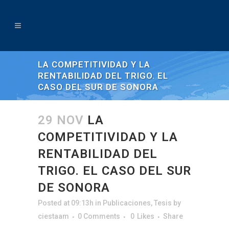
LA COMPETITIVIDAD Y LA
RENTABILIDAD DEL TRIGO. EL
CASO DEL SUR DE SONORA
29 NOV
LA
COMPETITIVIDAD Y LA
RENTABILIDAD DEL
TRIGO. EL CASO DEL SUR
DE SONORA
Posted at 09:13h
in
Publicaciones
,
Tesis
by
ciestaam
0 Comments
0
Likes
Share