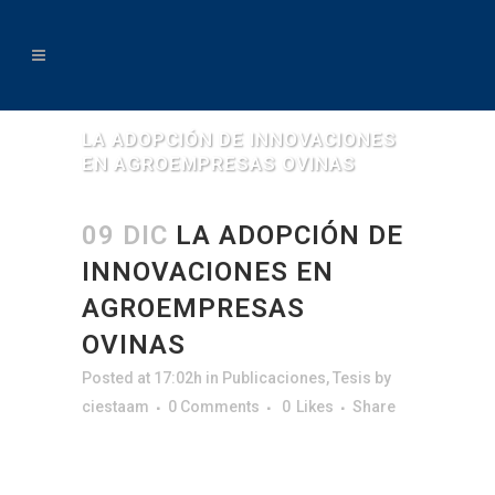
LA ADOPCIÓN DE INNOVACIONES
EN AGROEMPRESAS OVINAS
09 DIC
LA ADOPCIÓN DE
INNOVACIONES EN
AGROEMPRESAS
OVINAS
Posted at 17:02h
in
Publicaciones
,
Tesis
by
ciestaam
0 Comments
0
Likes
Share