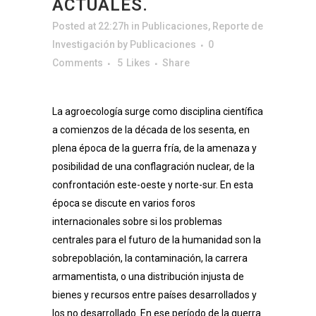
ACTUALES.
Posted at 22:27h
in
Publicaciones
,
Reporte de
Investigación
by
Publicaciones
0
Comments
5
Likes
Share
La agroecología surge como disciplina científica
a comienzos de la década de los sesenta, en
plena época de la guerra fría, de la amenaza y
posibilidad de una conflagración nuclear, de la
confrontación este-oeste y norte-sur. En esta
época se discute en varios foros
internacionales sobre si los problemas
centrales para el futuro de la humanidad son la
sobrepoblación, la contaminación, la carrera
armamentista, o una distribución injusta de
bienes y recursos entre países desarrollados y
los no desarrollado. En ese período de la guerra