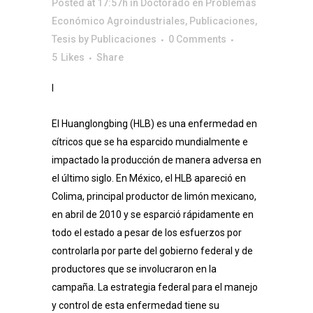
Posted at 17:57h
in
Doctorado en Problemas
Económico Agroindustriales
,
Publicaciones
,
Tesis
by
Publicaciones
0 Comments
5
Likes
Share
I
El Huanglongbing (HLB) es una enfermedad en
cítricos que se ha esparcido mundialmente e
impactado la producción de manera adversa en
el último siglo. En México, el HLB apareció en
Colima, principal productor de limón mexicano,
en abril de 2010 y se esparció rápidamente en
todo el estado a pesar de los esfuerzos por
controlarla por parte del gobierno federal y de
productores que se involucraron en la
campaña. La estrategia federal para el manejo
y control de esta enfermedad tiene su