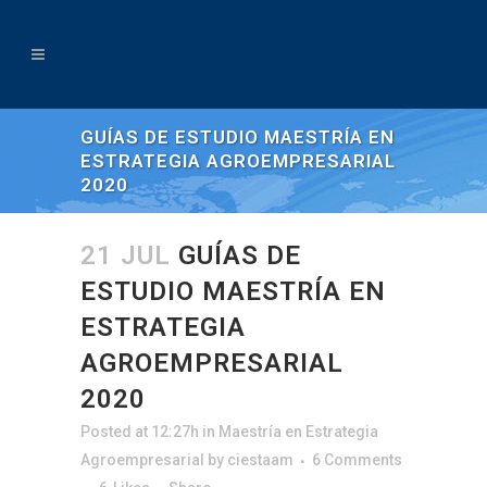
GUÍAS DE ESTUDIO MAESTRÍA EN
ESTRATEGIA AGROEMPRESARIAL
2020
21 JUL
GUÍAS DE
ESTUDIO MAESTRÍA EN
ESTRATEGIA
AGROEMPRESARIAL
2020
Posted at 12:27h
in
Maestría en Estrategia
Agroempresarial
by
ciestaam
6 Comments