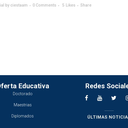
ial
by
ciestaam
0 Comments
5
Likes
Share
ferta Educativa
Redes Social
Doctorado
Maestrias
________________
Diplomados
ÚLTIMAS NOTICIA