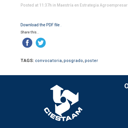
Posted at 11:37h
in
Maestría en Estrategia Agroempresar
Download the PDF file .
Share this...
TAGS:
convocatoria
,
posgrado
,
poster
O