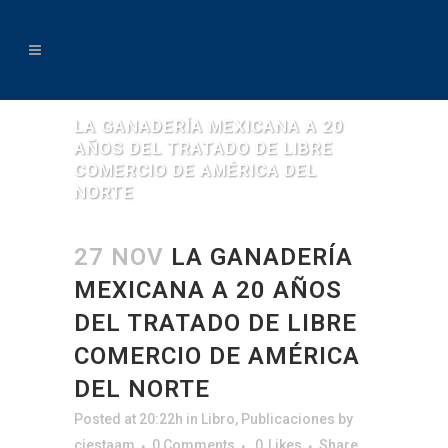
LA GANADERÍA MEXICANA A 20
AÑOS DEL TRATADO DE LIBRE
COMERCIO DE AMÉRICA DEL
NORTE
27 NOV
LA GANADERÍA
MEXICANA A 20 AÑOS
DEL TRATADO DE LIBRE
COMERCIO DE AMÉRICA
DEL NORTE
Posted at 20:22h
in
Libro
,
Publicaciones
by
ciestaam
0 Comments
0
Likes
Share