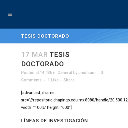
TESIS DOCTORADO
17 MAR
TESIS
DOCTORADO
Posted at 14:43h
in
General
by
ciestaam
0
Comments
1
Like
Share
[advanced_iframe
src=”//repositorio.chapingo.edu.mx:8080/handle/20.500.1
width=”100%” height=”600″]
LÍNEAS DE INVESTIGACIÓN