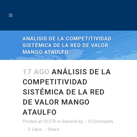
ANÁLISIS DE LA COMPETITIVIDAD
SISTÉMICA DE LA RED DE VALOR
MANGO ATAULFO
17 AGO
ANÁLISIS DE LA
COMPETITIVIDAD
SISTÉMICA DE LA RED
DE VALOR MANGO
ATAULFO
Posted at 10:37h
in
General
by
0 Comments
0
Likes
Share