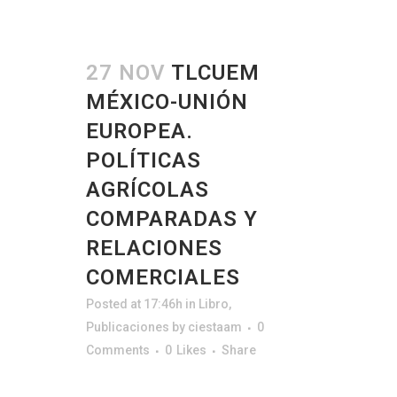
27 NOV
TLCUEM
MÉXICO-UNIÓN
EUROPEA.
POLÍTICAS
AGRÍCOLAS
COMPARADAS Y
RELACIONES
COMERCIALES
Posted at 17:46h
in
Libro
,
Publicaciones
by
ciestaam
0
Comments
0
Likes
Share