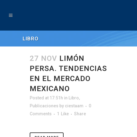
LIBRO
27 NOV
LIMÓN
PERSA. TENDENCIAS
EN EL MERCADO
MEXICANO
Posted at 17:51h
in
Libro
,
Publicaciones
by
ciestaam
0
Comments
1
Like
Share