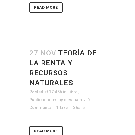
READ MORE
27 NOV
TEORÍA DE
LA RENTA Y
RECURSOS
NATURALES
Posted at 17:45h
in
Libro
,
Publicaciones
by
ciestaam
0
Comments
1
Like
Share
READ MORE