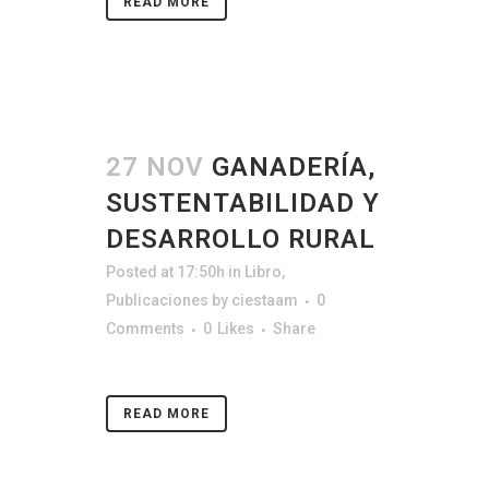
READ MORE
27 NOV
GANADERÍA,
SUSTENTABILIDAD Y
DESARROLLO RURAL
Posted at 17:50h
in
Libro
,
Publicaciones
by
ciestaam
0
Comments
0
Likes
Share
READ MORE