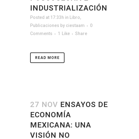
INDUSTRIALIZACIÓN
Posted at 17:33h
in
Libro
,
Publicaciones
by
ciestaam
0
Comments
1
Like
Share
READ MORE
27 NOV
ENSAYOS DE
ECONOMÍA
MEXICANA: UNA
VISIÓN NO