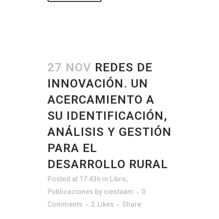
27 NOV
REDES DE
INNOVACIÓN. UN
ACERCAMIENTO A
SU IDENTIFICACIÓN,
ANÁLISIS Y GESTIÓN
PARA EL
DESARROLLO RURAL
Posted at 17:43h
in
Libro
,
Publicaciones
by
ciestaam
0
Comments
2
Likes
Share