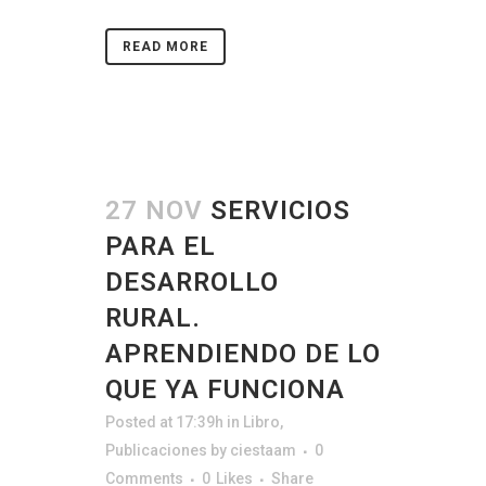
READ MORE
27 NOV
SERVICIOS
PARA EL
DESARROLLO
RURAL.
APRENDIENDO DE LO
QUE YA FUNCIONA
Posted at 17:39h
in
Libro
,
Publicaciones
by
ciestaam
0
Comments
0
Likes
Share