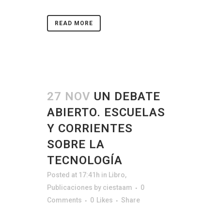
READ MORE
27 NOV
UN DEBATE
ABIERTO. ESCUELAS
Y CORRIENTES
SOBRE LA
TECNOLOGÍA
Posted at 17:41h
in
Libro
,
Publicaciones
by
ciestaam
0
Comments
0
Likes
Share