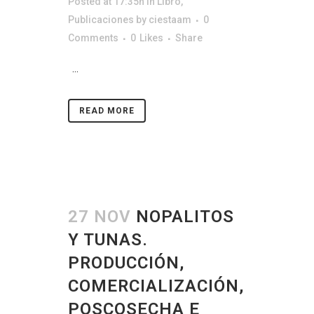
Posted at 17:35h
in
Libro
,
Publicaciones
by
ciestaam
0
Comments
0
Likes
Share
...
READ MORE
27 NOV
NOPALITOS
Y TUNAS.
PRODUCCIÓN,
COMERCIALIZACIÓN,
POSCOSECHA E