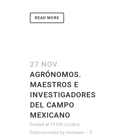
READ MORE
27 NOV
AGRÓNOMOS.
MAESTROS E
INVESTIGADORES
DEL CAMPO
MEXICANO
Posted at 19:03h
in
Libro
,
Publicaciones
by
ciestaam
0