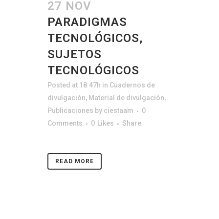
27 NOV
PARADIGMAS
TECNOLÓGICOS,
SUJETOS
TECNOLÓGICOS
Posted at 18:47h
in
Cuadernos de
divulgación
,
Material de divulgación
,
Publicaciones
by
ciestaam
0
Comments
0
Likes
Share
READ MORE