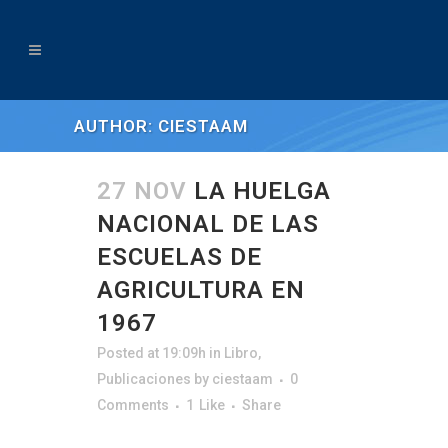
AUTHOR: CIESTAAM
27 NOV
LA HUELGA
NACIONAL DE LAS
ESCUELAS DE
AGRICULTURA EN
1967
Posted at 19:09h
in
Libro
,
Publicaciones
by
ciestaam
0
Comments
1
Like
Share