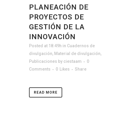
PLANEACIÓN DE
PROYECTOS DE
GESTIÓN DE LA
INNOVACIÓN
Posted at 18:49h
in
Cuadernos de
divulgación
,
Material de divulgación
,
Publicaciones
by
ciestaam
0
Comments
0
Likes
Share
READ MORE