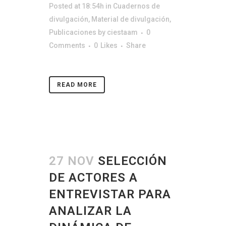
Posted at 18:54h
in
Cuadernos de
divulgación
,
Material de divulgación
,
Publicaciones
by
ciestaam
0
Comments
0
Likes
Share
READ MORE
27 NOV
SELECCIÓN
DE ACTORES A
ENTREVISTAR PARA
ANALIZAR LA