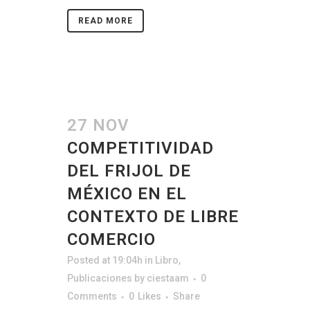
READ MORE
27 NOV
COMPETITIVIDAD
DEL FRIJOL DE
MÉXICO EN EL
CONTEXTO DE LIBRE
COMERCIO
Posted at 19:04h
in
Libro
,
Publicaciones
by
ciestaam
0
Comments
0
Likes
Share