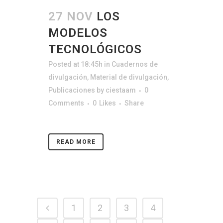
27 NOV
LOS
MODELOS
TECNOLÓGICOS
Posted at 18:45h
in
Cuadernos de
divulgación
,
Material de divulgación
,
Publicaciones
by
ciestaam
0
Comments
0
Likes
Share
READ MORE
1
2
3
4