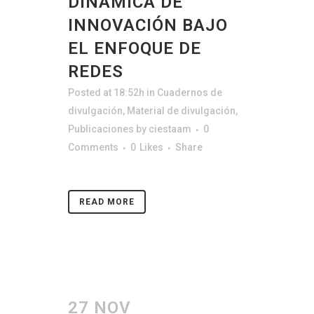
DINÁMICA DE
INNOVACIÓN BAJO
EL ENFOQUE DE
REDES
Posted at 18:52h
in
Cuadernos de
divulgación
,
Material de divulgación
,
Publicaciones
by
ciestaam
0
Comments
0
Likes
Share
READ MORE
27 NOV