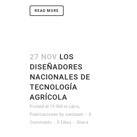
READ MORE
27 NOV
LOS
DISEÑADORES
NACIONALES DE
TECNOLOGÍA
AGRÍCOLA
Posted at 19:06h
in
Libro
,
Publicaciones
by
ciestaam
0
Comments
0
Likes
Share