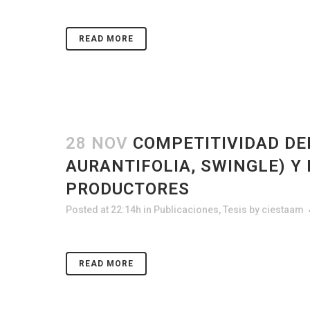
READ MORE
28 NOV
COMPETITIVIDAD DE
AURANTIFOLIA, SWINGLE) Y
PRODUCTORES
Posted at 22:14h
in
Publicaciones
,
Tesis
by
ciestaam
READ MORE