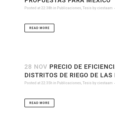
PROPUESTAS PARA MÉXICO
Posted at 22:38h
in
Publicaciones
,
Tesis
by
ciestaam
READ MORE
28 NOV
PRECIO DE EFICIENC
DISTRITOS DE RIEGO DE LAS 
Posted at 22:35h
in
Publicaciones
,
Tesis
by
ciestaam
READ MORE