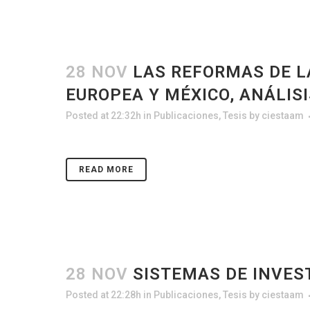
28 NOV
LAS REFORMAS DE L
EUROPEA Y MÉXICO, ANÁLIS
Posted at 22:32h
in
Publicaciones
,
Tesis
by
ciestaam
READ MORE
28 NOV
SISTEMAS DE INVEST
Posted at 22:28h
in
Publicaciones
,
Tesis
by
ciestaam