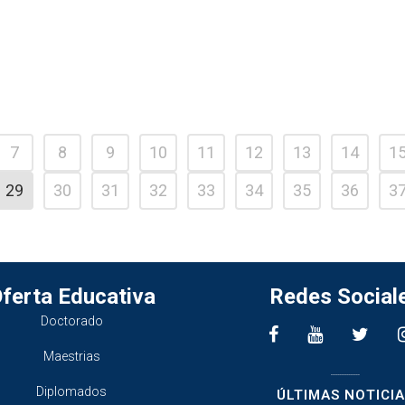
7
8
9
10
11
12
13
14
1
29
30
31
32
33
34
35
36
3
ferta Educativa
Redes Social
Doctorado
Maestrias
________________
Diplomados
ÚLTIMAS NOTICIA