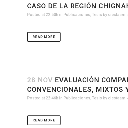
CASO DE LA REGIÓN CHIGN
Posted at 22:50h
in
Publicaciones
,
Tesis
by
ciestaam
READ MORE
28 NOV
EVALUACIÓN COMPAR
CONVENCIONALES, MIXTOS 
Posted at 22:46h
in
Publicaciones
,
Tesis
by
ciestaam
READ MORE