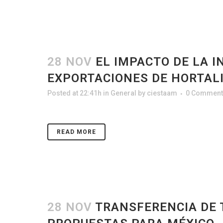
28 NOV
EL IMPACTO DE LA I
EXPORTACIONES DE HORTAL
Posted at 22:41h
in
General
by
ciestaam
0 Comment
READ MORE
28 NOV
TRANSFERENCIA DE 