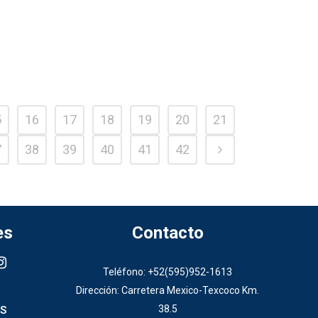
5
16
17
18
19
20
21
7
38
39
40
41
42
es
Contacto
Teléfono: +52(595)952-1613
Dirección: Carretera Mexico-Texcoco Km.
38.5
S