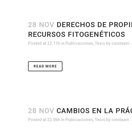
28 NOV
DERECHOS DE PROPI
RECURSOS FITOGENÉTICOS
Posted at 22:11h
in
Publicaciones
,
Tesis
by
ciestaam
READ MORE
28 NOV
CAMBIOS EN LA PRÁ
Posted at 22:06h
in
Publicaciones
,
Tesis
by
ciestaam