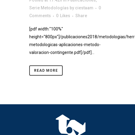
Posted at 17:42h
in
Publicaciones
,
Serie Metodologías
by
ciestaam
0
Comments
0
Likes
Share
[pdf width:"100%"
height="800px"]/publicaciones2018/metodologias/her
metodologicas-aplicaciones-metodo-
valoracion-contingente.pdf[/pdf]...
READ MORE