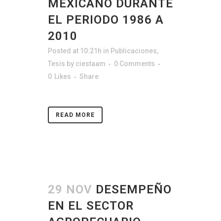
MEXICANO DURANTE
EL PERIODO 1986 A
2010
Posted at 10:21h
in
Publicaciones
,
Tesis
by
ciestaam
0 Comments
0
Likes
Share
READ MORE
29 NOV
DESEMPEÑO
EN EL SECTOR