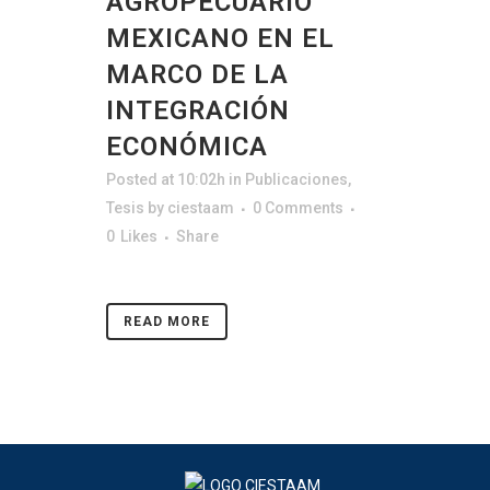
AGROPECUARIO
MEXICANO EN EL
MARCO DE LA
INTEGRACIÓN
ECONÓMICA
Posted at 10:02h
in
Publicaciones
,
Tesis
by
ciestaam
0 Comments
0
Likes
Share
READ MORE