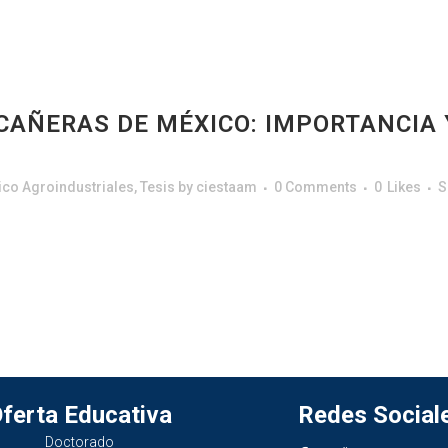
 CAÑERAS DE MÉXICO: IMPORTANCIA 
co Agroindustriales
,
Tesis
by
ciestaam
0 Comments
0
Likes
S
ferta Educativa
Redes Social
Doctorado