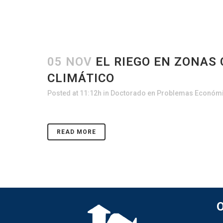
05 NOV
EL RIEGO EN ZONAS
CLIMÁTICO
Posted at 11:12h
in
Doctorado en Problemas Económi
READ MORE
O