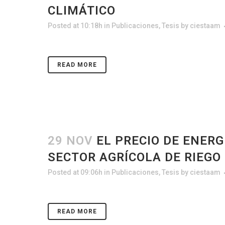
CLIMÁTICO
Posted at 10:18h
in
Publicaciones
,
Tesis
by
ciestaam
READ MORE
29 NOV
EL PRECIO DE ENER
SECTOR AGRÍCOLA DE RIEGO
Posted at 09:06h
in
Publicaciones
,
Tesis
by
ciestaam
READ MORE