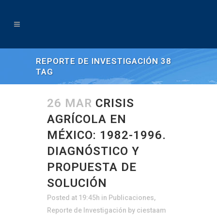
REPORTE DE INVESTIGACIÓN 38
TAG
26 MAR
CRISIS
AGRÍCOLA EN
MÉXICO: 1982-1996.
DIAGNÓSTICO Y
PROPUESTA DE
SOLUCIÓN
Posted at 19:45h
in
Publicaciones
,
Reporte de Investigación
by
ciestaam