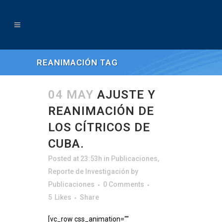
REANIMACIÓN TAG
04 MAY
AJUSTE Y
REANIMACIÓN DE
LOS CÍTRICOS DE
CUBA.
Posted at 23:53h
in
Publicaciones
,
Reporte de Investigación
by
Publicaciones
0 Comments
5
Likes
Share
[vc_row css_animation=""