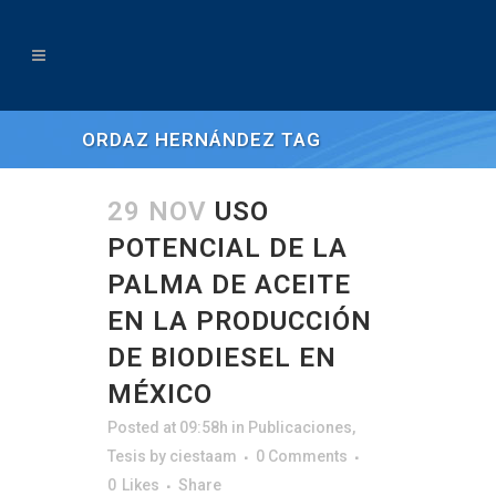
ORDAZ HERNÁNDEZ TAG
29 NOV
USO
POTENCIAL DE LA
PALMA DE ACEITE
EN LA PRODUCCIÓN
DE BIODIESEL EN
MÉXICO
Posted at 09:58h
in
Publicaciones
,
Tesis
by
ciestaam
0 Comments
0
Likes
Share