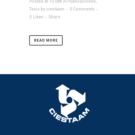
Posted at 10:08h
in
Publicaciones
,
Tesis
by
ciestaam
0 Comments
0
Likes
Share
READ MORE