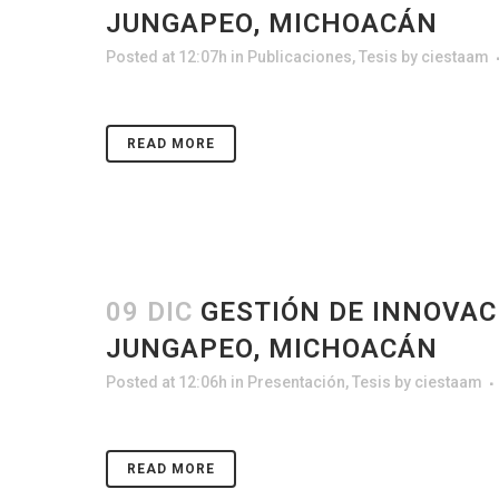
JUNGAPEO, MICHOACÁN
Posted at 12:07h
in
Publicaciones
,
Tesis
by
ciestaam
READ MORE
09 DIC
GESTIÓN DE INNOVAC
JUNGAPEO, MICHOACÁN
Posted at 12:06h
in
Presentación
,
Tesis
by
ciestaam
READ MORE