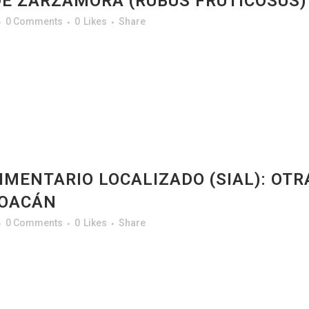
DE ZARZAMORA (RUBUS FRUTICOSUS
0 Comments
0
Likes
Share
MENTARIO LOCALIZADO (SIAL): OTRA
HOACÁN
0 Comments
0
Likes
Share