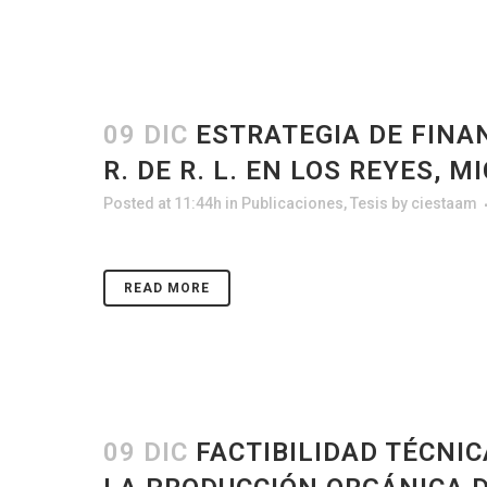
09 DIC
ESTRATEGIA DE FINA
R. DE R. L. EN LOS REYES, 
Posted at 11:44h
in
Publicaciones
,
Tesis
by
ciestaam
READ MORE
09 DIC
FACTIBILIDAD TÉCNI