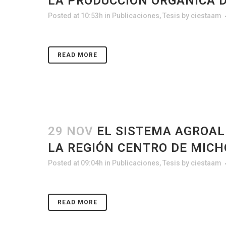
LA PRODUCCIÓN ORGÁNICA 
Posted at 10:53h
in
Publicaciones
,
Tesis
by
ciestaam
READ MORE
29 NOV
EL SISTEMA AGROALI
LA REGIÓN CENTRO DE MIC
Posted at 09:04h
in
Publicaciones
,
Tesis
by
ciestaam
READ MORE