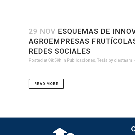
29 NOV
ESQUEMAS DE INNOV
AGROEMPRESAS FRUTÍCOLAS
REDES SOCIALES
Posted at 08:59h
in
Publicaciones
,
Tesis
by
ciestaam
READ MORE
O