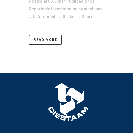
Posted at 05:38h
in
Publicaciones
,
Reporte de Investigación
by
ciestaam
0 Comments
0
Likes
Share
READ MORE