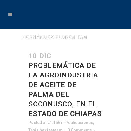
HERNÁNDEZ FLORES TAG
10 DIC
PROBLEMÁTICA DE
LA AGROINDUSTRIA
DE ACEITE DE
PALMA DEL
SOCONUSCO, EN EL
ESTADO DE CHIAPAS
Posted at 21:15h
in
Publicaciones
,
Tesis
by
ciestaam
0 Comments