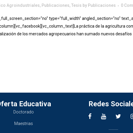
co Agroindustriales
,
Publicaciones
,
Tesis
by
Publicaciones
0 Co
ll_screen_section="no" type="full_width" angled_section="no" text_al
lumn][vc_facebook][vc_column_text]La práctica de la agricultura como
obalización de los mercados agropecuarios han sumado nuevos desafíos 
ferta Educativa
Redes Social
Doctorado
Maestrias
________________