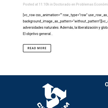
Posted at 11:10h
in
Doctorado en Problemas Económi
[vc_row css_animation="" row_type="row" use_row_as_fu
background_image_as_pattern="without_pattern"][vc_co
adversidades naturales. Además, la liberalización y gl
El objetivo general...
READ MORE
O