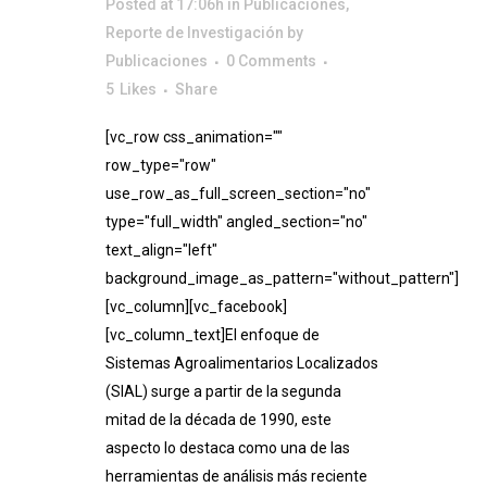
Posted at 17:06h
in
Publicaciones
,
Reporte de Investigación
by
Publicaciones
0 Comments
5
Likes
Share
[vc_row css_animation=""
row_type="row"
use_row_as_full_screen_section="no"
type="full_width" angled_section="no"
text_align="left"
background_image_as_pattern="without_pattern"]
[vc_column][vc_facebook]
[vc_column_text]El enfoque de
Sistemas Agroalimentarios Localizados
(SIAL) surge a partir de la segunda
mitad de la década de 1990, este
aspecto lo destaca como una de las
herramientas de análisis más reciente