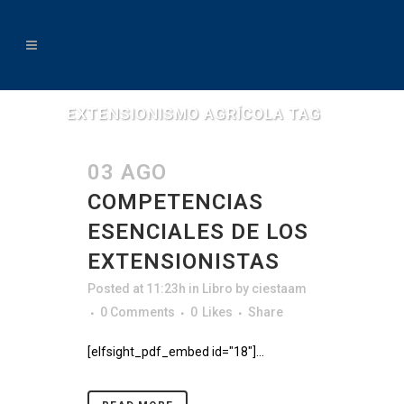
EXTENSIONISMO AGRÍCOLA TAG
03 AGO
COMPETENCIAS
ESENCIALES DE LOS
EXTENSIONISTAS
Posted at 11:23h
in
Libro
by
ciestaam
0 Comments
0
Likes
Share
[elfsight_pdf_embed id="18"]...