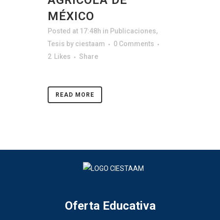
AGRÍCOLA DE
MÉXICO
Posted at 17:48h
in
Publicaciones
,
Tesis
by
ciestaam
0 Comments
2
Likes
Share
READ MORE
Oferta Educativa