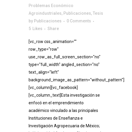
Problemas Económico
Agroindustriales
,
Publicaciones
,
Tesis
by
Publicaciones
0 Comments
5
Likes
Share
[vc_row css_animation=""
row_type="row"
use_row_as_full_screen_section="no"
type="full_width" angled_section="no"
text_align="left"
background_image_as_pattern="without_pattern"]
[vc_column][vc_facebook]
[vc_column_text]Esta investigación se
enfocó en el emprendimiento
académico vinculado a las principales
Instituciones de Enseñanza e
Investigación Agropecuaria de México;