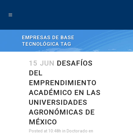
EMPRESAS DE BASE
TECNOLÓGICA TAG
15 JUN
DESAFÍOS
DEL
EMPRENDIMIENTO
ACADÉMICO EN LAS
UNIVERSIDADES
AGRONÓMICAS DE
MÉXICO
Posted at 10:48h
in
Doctorado en